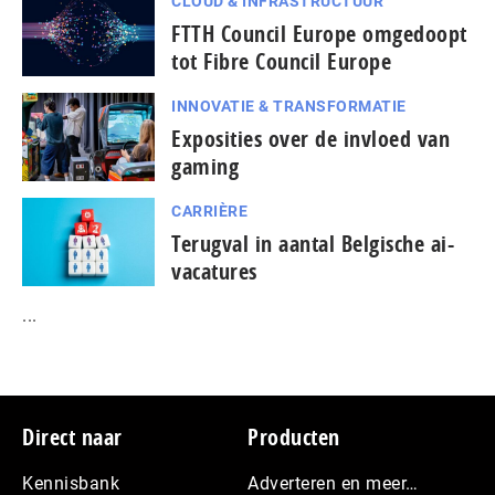
CLOUD & INFRASTRUCTUUR
FTTH Council Europe omgedoopt
tot Fibre Council Europe
INNOVATIE & TRANSFORMATIE
Exposities over de invloed van
gaming
CARRIÈRE
Terugval in aantal Belgische ai-
vacatures
...
Footer
Direct naar
Producten
Kennisbank
Adverteren en meer…