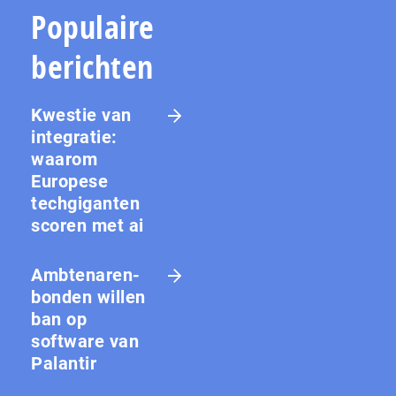
Populaire
berichten
Kwestie van
integratie:
waarom
Europese
techgiganten
scoren met ai
Amb­te­na­ren­
bon­den willen
ban op
software van
Palantir