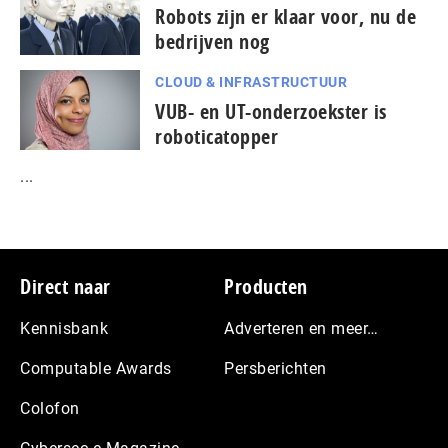
Robots zijn er klaar voor, nu de
bedrijven nog
CLOUD & INFRASTRUCTUUR
VUB- en UT-onderzoekster is
roboticatopper
...
Footer
Direct naar
Producten
Kennisbank
Adverteren en meer…
Computable Awards
Persberichten
Colofon