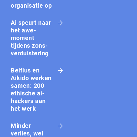
organisatie op
Ai speurt naar
het awe-
moment
tijdens zons­
ver­duis­te­ring
Belfius en
Aikido werken
samen: 200
ethische ai-
hackers aan
het werk
Minder
verlies, wel