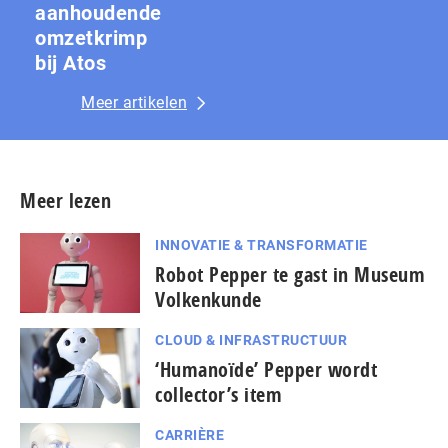
aanhoudende
omzetkrimp
bij Atos
Meer artikelen
Meer lezen
INNOVATIE & TRANSFORMATIE
Robot Pepper te gast in Museum
Volkenkunde
CLOUD & INFRASTRUCTUUR
‘Humanoïde’ Pepper wordt
collector’s item
CARRIÈRE