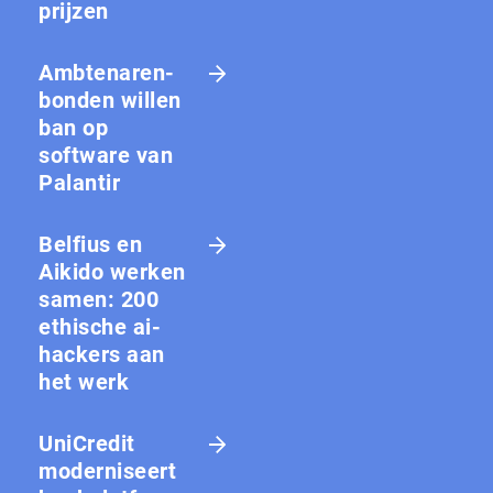
prijzen
Amb­te­na­ren­
bon­den willen
ban op
software van
Palantir
Belfius en
Aikido werken
samen: 200
ethische ai-
hackers aan
het werk
UniCredit
moderniseert