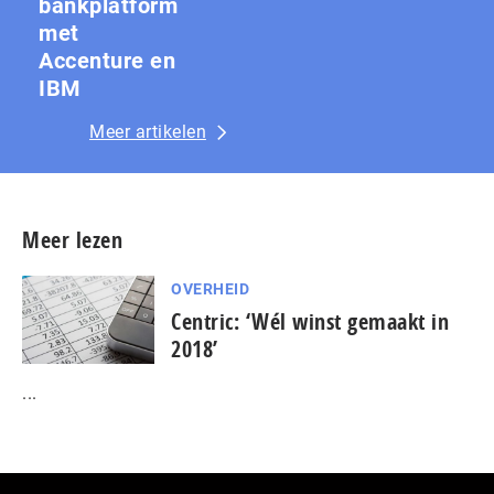
bankplatform
met
Accenture en
IBM
Meer artikelen
Meer lezen
OVERHEID
Centric: ‘Wél winst gemaakt in
2018’
...