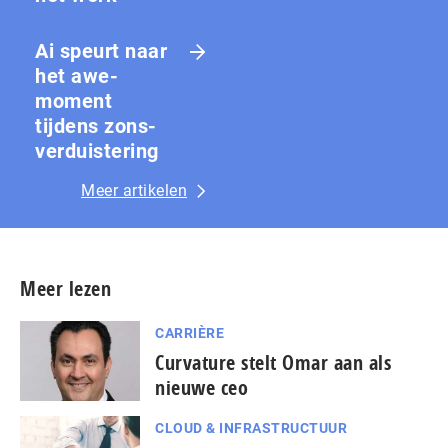
Ai speurt naar
het awe-
moment
tijdens zons­
ver­duis­te­ring
Meer artikelen
Meer lezen
CARRIÈRE
Curvature stelt Omar aan als
nieuwe ceo
CLOUD & INFRASTRUCTUUR