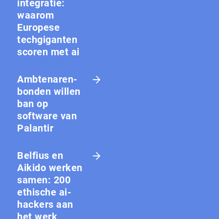
integratie:
waarom
Europese
techgiganten
scoren met ai
Amb­te­na­ren­
bon­den willen
ban op
software van
Palantir
Belfius en
Aikido werken
samen: 200
ethische ai-
hackers aan
het werk