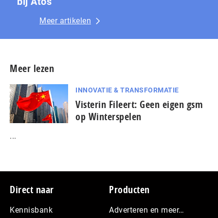
bij Atos
Meer artikelen
Meer lezen
INNOVATIE & TRANSFORMATIE
Visterin Fileert: Geen eigen gsm
op Winterspelen
...
Footer
Direct naar
Producten
Kennisbank
Adverteren en meer…