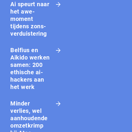
Ai speurt naar
het awe-
moment
tijdens zons­
ver­duis­te­ring
Belfius en
Aikido werken
samen: 200
ethische ai-
hackers aan
het werk
Minder
verlies, wel
aanhoudende
omzetkrimp