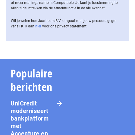
of meer mailings namens Computable. Je kunt je toestemming te
allen tijde intrekken via de af­meld­func­tie in de nieuwsbrief.
Wil je weten hoe Jaarbeurs B.V. omgaat met jouw per­soons­ge­ge­
vens? Klik dan
hier
voor ons privacy statement.
Populaire
berichten
UniCredit
moderniseert
bankplatform
met
Accenture en