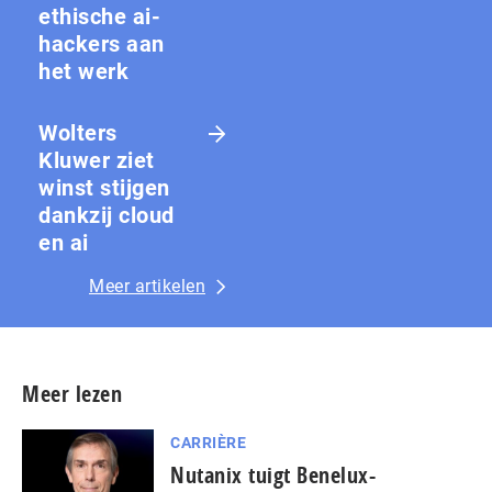
ethische ai-
hackers aan
het werk
Wolters
Kluwer ziet
winst stijgen
dankzij cloud
en ai
Meer artikelen
Meer lezen
CARRIÈRE
Nutanix tuigt Benelux-