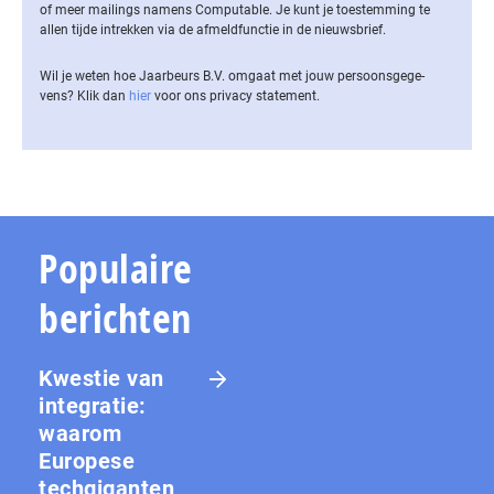
of meer mailings namens Computable. Je kunt je toestemming te
allen tijde intrekken via de af­meld­func­tie in de nieuwsbrief.
Wil je weten hoe Jaarbeurs B.V. omgaat met jouw per­soons­ge­ge­
vens? Klik dan
hier
voor ons privacy statement.
Populaire
berichten
Kwestie van
integratie:
waarom
Europese
techgiganten