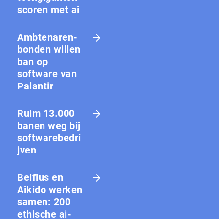
scoren met ai
Amb­te­na­ren­
bon­den willen
ban op
software van
Palantir
Ruim 13.000
banen weg bij
softwarebedri
jven
Belfius en
Aikido werken
samen: 200
ethische ai-