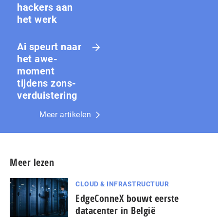
hackers aan
het werk
Ai speurt naar
het awe-
moment
tijdens zons­
ver­duis­te­ring
Meer artikelen
Meer lezen
CLOUD & INFRASTRUCTUUR
EdgeConneX bouwt eerste
datacenter in België