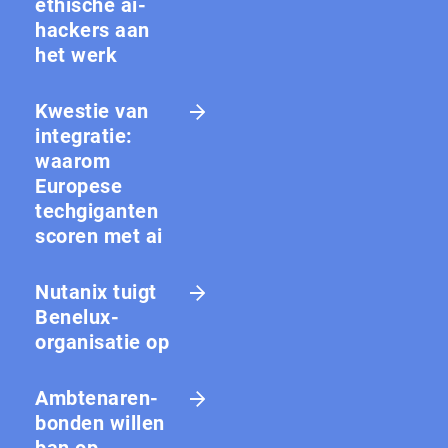
ethische ai-
hackers aan
het werk
Kwestie van
integratie:
waarom
Europese
techgiganten
scoren met ai
Nutanix tuigt
Benelux-
organisatie op
Amb­te­na­ren­
bon­den willen
ban op