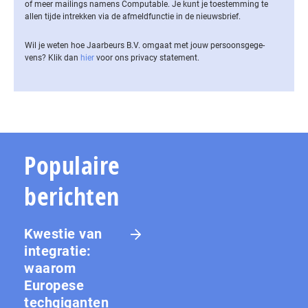
of meer mailings namens Computable. Je kunt je toestemming te
allen tijde intrekken via de af­meld­func­tie in de nieuwsbrief.
Wil je weten hoe Jaarbeurs B.V. omgaat met jouw per­soons­ge­ge­
vens? Klik dan
hier
voor ons privacy statement.
Populaire
berichten
Kwestie van
integratie:
waarom
Europese
techgiganten