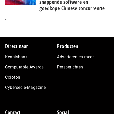
snap­pen­de software en
goedkope Chinese con­cur­ren­tie
...
Footer
Direct naar
Producten
Kennisbank
Adverteren en meer…
Computable Awards
Persberichten
Colofon
Cybersec e-Magazine
Contact
Social