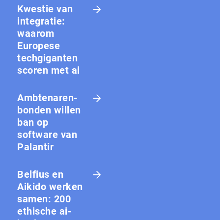
Kwestie van
integratie:
waarom
Europese
techgiganten
scoren met ai
Amb­te­na­ren­
bon­den willen
ban op
software van
Palantir
Belfius en
Aikido werken
samen: 200
ethische ai-