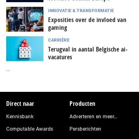
INNOVATIE & TRANSFORMATIE
Exposities over de invloed van
gaming
CARRIÈRE
Terugval in aantal Belgische ai-
vacatures
...
Footer
Direct naar
Producten
Kennisbank
Adverteren en meer…
Computable Awards
Persberichten