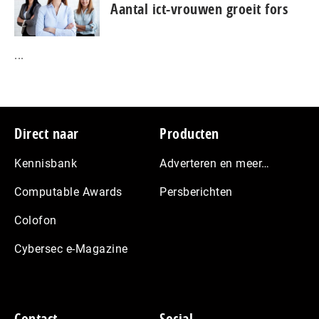
Aantal ict-vrouwen groeit fors
...
Footer
Direct naar
Producten
Kennisbank
Adverteren en meer…
Computable Awards
Persberichten
Colofon
Cybersec e-Magazine
Contact
Social