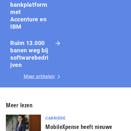
bankplatform
met
Accenture en
IBM
Ruim 13.000
banen weg bij
softwarebedri
jven
Meer artikelen
Meer lezen
CARRIÈRE
MobileXpense heeft nieuwe