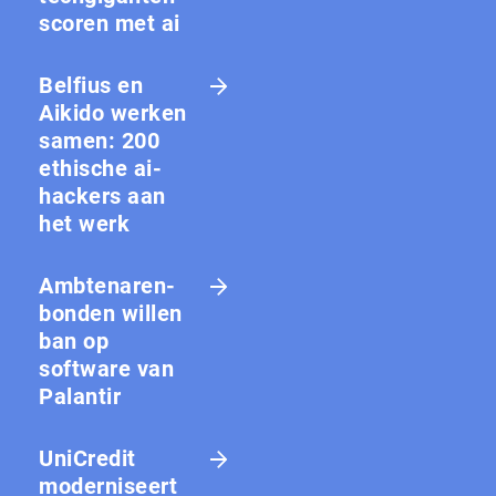
scoren met ai
Belfius en
Aikido werken
samen: 200
ethische ai-
hackers aan
het werk
Amb­te­na­ren­
bon­den willen
ban op
software van
Palantir
UniCredit
moderniseert