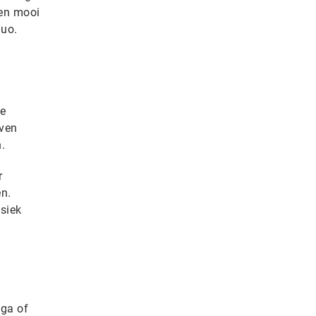
een mooi
quo.
de
even
.
r
en.
siek
ega of