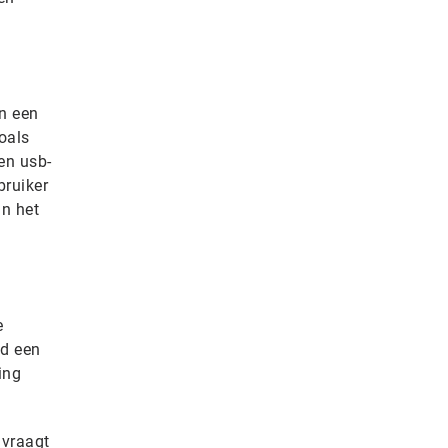
an een
oals
een usb-
bruiker
in het
e
ld een
ing
 vraagt