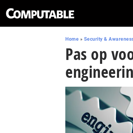
Home
»
Security & Awarenes
Pas op voo
engineeri