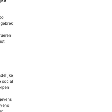
ijke
.
zo
t gebrek
rueren
est
delijke
 social
orpen
n
egevens
evens
en