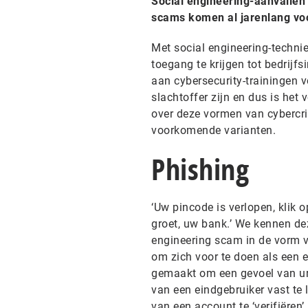
Social engineering-aanvallen 
scams komen al jarenlang voo
Met social engineering-techni
toegang te krijgen tot bedrijfs
aan cybersecurity-trainingen 
slachtoffer zijn en dus is het 
over deze vormen van cybercrim
voorkomende varianten.
Phishing
‘Uw pincode is verlopen, klik 
groet, uw bank.’ We kennen de
engineering scam in de vorm va
om zich voor te doen als een e
gemaakt om een gevoel van urg
van een eindgebruiker vast t
van een account te ‘verifiëren