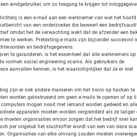
j een eindgebruiker, om zo toegang te krijgen tot inloggegeve
lichterij is een e-mail aan een werknemer van wat het hoofd
n chatbericht van een onderzoeker die beweert een bedrijfsaudit
ectief omdat het de verwachting wekt dat de afzender een be
 mee te werken. Pretexting-e-mails zijn bijzonder succesvol i
achtwoorden en bedrijfsgegevens.
ven te garanderen, is het essentieel dat alle werknemers op
nde vormen social engineering scams. Als gebruikers de
ze aanvallen kennen, is het waarschijnlijker dat ze er niet
ng zijn er ook andere manieren om het risico op hacken te
en worden geïnstrueerd om geen e-mails te openen of op l
, computers mogen nooit met iemand worden gedeeld en all
mobiele apparaten moeten worden vergrendeld als ze langer 
tte moeten organisaties ervoor zorgen dat het bedrijf snel ka
toch per ongeluk het slachtoffer wordt van een van deze sc
en. Organisaties van elke omvang zouden moeten overweg