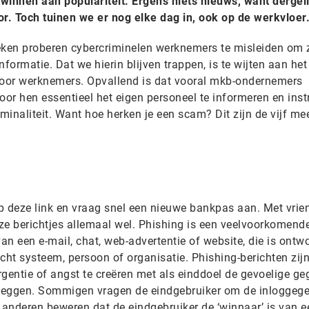
winnen aan populariteit. Ergens niets nieuws, want dergel
r. Toch tuinen we er nog elke dag in, ook op de werkvloer
eken proberen cybercriminelen werknemers te misleiden om 
informatie. Dat we hierin blijven trappen, is te wijten aan he
voor werknemers. Opvallend is dat vooral mkb-ondernemers
voor hen essentieel het eigen personeel te informeren en inst
inaliteit. Want hoe herken je een scam? Dit zijn de vijf me
op deze link en vraag snel een nieuwe bankpas aan. Met vrien
ze berichtjes allemaal wel. Phishing is een veelvoorkomende
n een e-mail, chat, web-advertentie of website, die is ontw
cht systeem, persoon of organisatie. Phishing-berichten zij
entie of angst te creëren met als einddoel de gevoelige g
e leggen. Sommigen vragen de eindgebruiker om de inloggeg
’, anderen beweren dat de eindgebruiker de ‘winnaar’ is van e