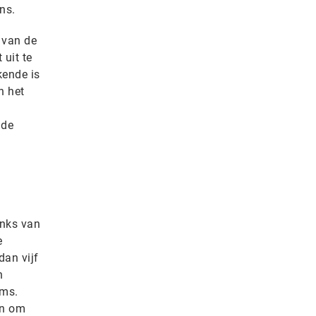
ns.
 van de
 uit te
kende is
n het
 de
inks van
e
dan vijf
n
ams.
en om