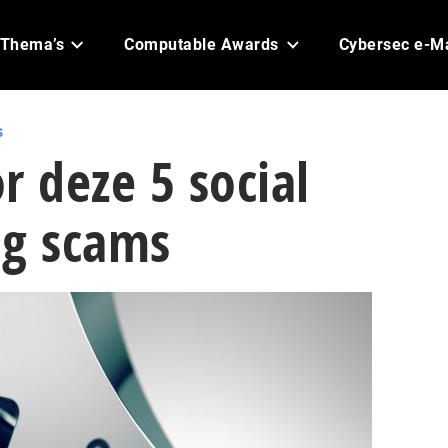
Thema’s
Computable Awards
Cybersec e-M
s
r deze 5 social
ng scams