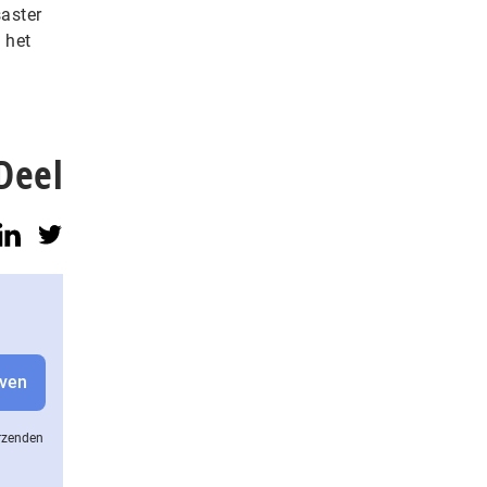
saster
 het
Deel
erzenden