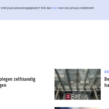
 met jouw per­soons­ge­ge­vens? Klik dan
hier
voor ons privacy statement.
SE
plegen zelfstandig
Be
ngen
ha