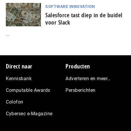
SOFTWARE INNOVATION
Salesforce tast diep in de buidel
voor Slack
...
Footer
Direct naar
Producten
Kennisbank
Adverteren en meer…
Computable Awards
Persberichten
Colofon
Cybersec e-Magazine