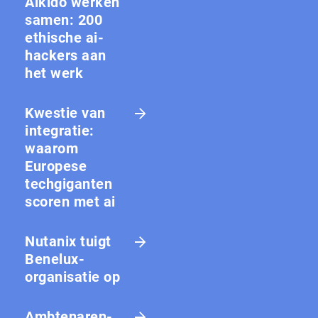
Aikido werken
samen: 200
ethische ai-
hackers aan
het werk
Kwestie van
integratie:
waarom
Europese
techgiganten
scoren met ai
Nutanix tuigt
Benelux-
organisatie op
Amb­te­na­ren­