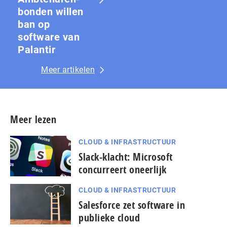
bon­den willen
ban op
software van
Palantir
Meer artikelen
Meer lezen
CLOUD & INFRASTRUCTUUR
Slack-klacht: Microsoft
concurreert oneerlijk
CLOUD & INFRASTRUCTUUR
Salesforce zet software in
publieke cloud