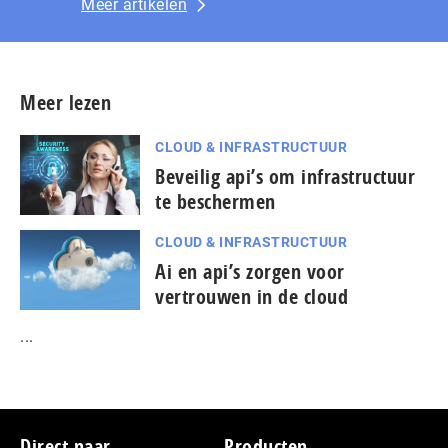
Meer artikelen
Meer lezen
CLOUD & INFRASTRUCTUUR
Beveilig api’s om infrastructuur
te beschermen
CLOUD & INFRASTRUCTUUR
Ai en api’s zorgen voor
vertrouwen in de cloud
...
Footer
Direct naar
Producten