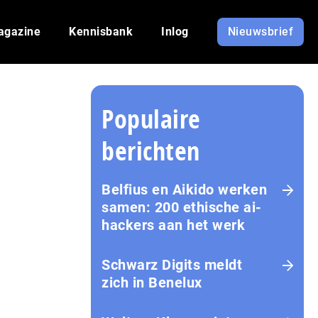
agazine
Kennisbank
Inlog
Nieuwsbrief
Populaire
berichten
Belfius en Aikido werken
samen: 200 ethische ai-
hackers aan het werk
Schwarz Digits meldt
zich in Benelux