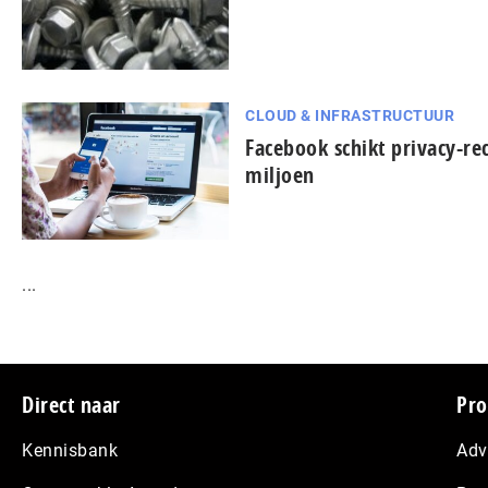
CLOUD & INFRASTRUCTUUR
Facebook schikt privacy-re
miljoen
...
Footer
Direct naar
Pro
Kennisbank
Adv