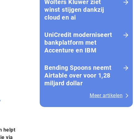
Wolters Kluwer ziet
winst stijgen dankzij
cloud en ai
UniCredit moderniseert
bankplatform met
Accenture en IBM
Bending Spoons neemt
Airtable over voor 1,28
miljard dollar
Meer artikelen
P
n helpt
ie via