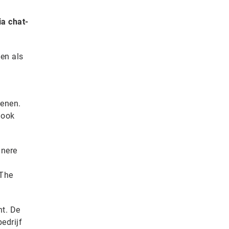
ia chat-
den als
ienen.
 ook
inere
 The
ht. De
edrijf