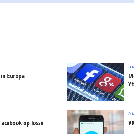
DA
 in Europa
Mo
ve
CA
acebook op losse
VK