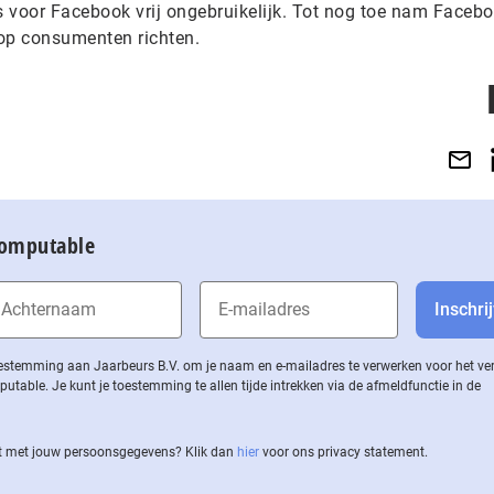
 is voor Facebook vrij ongebruikelijk. Tot nog toe nam Faceb
h op consumenten richten.
Computable
 toestemming aan Jaarbeurs B.V. om je naam en e-mailadres te verwerken voor het v
ble. Je kunt je toestemming te allen tijde intrekken via de af­meld­func­tie in de
 met jouw per­soons­ge­ge­vens? Klik dan
hier
voor ons privacy statement.