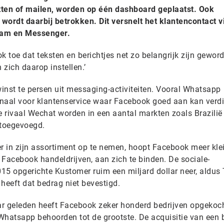
tten of mailen, worden op één dashboard geplaatst. Ook
wordt daarbij betrokken. Dit versnelt het klantencontact v
ram en Messenger.
k toe dat teksten en berichtjes net zo belangrijk zijn gewor
n zich daarop instellen.’
inst te persen uit messaging-activiteiten. Vooral Whatsapp
kanaal voor klantenservice waar Facebook goed aan kan verd
 rivaal Wechat worden in een aantal markten zoals Brazilië
p toegevoegd.
 in zijn assortiment op te nemen, hoopt Facebook meer kle
a Facebook handeldrijven, aan zich te binden. De sociale-
015 opgerichte Kustomer ruim een miljard dollar neer, aldus
 heeft dat bedrag niet bevestigd.
aar geleden heeft Facebook zeker honderd bedrijven opgekoc
atsapp behoorden tot de grootste. De acquisitie van een b