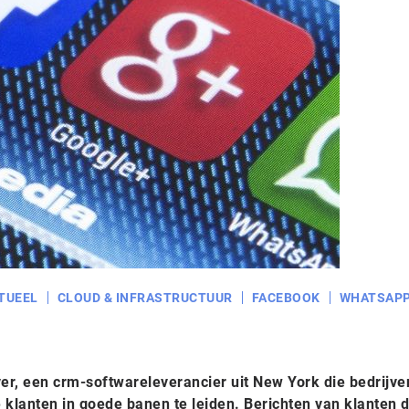
TUEEL
CLOUD & INFRASTRUCTUUR
FACEBOOK
WHATSAP
, een crm-softwareleverancier uit New York die bedrijve
 klanten in goede banen te leiden. Berichten van klanten d