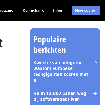
agazine
Kennisbank
Inlog
Nieuwsbrief
Populaire
t
berichten
Kwestie van integratie:
waarom Europese
techgiganten scoren met
ai
Ruim 13.000 banen weg
bij softwarebedrijven