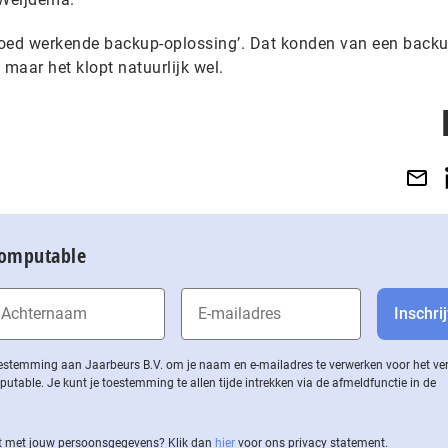
 goed werkende backup-oplossing’. Dat konden van een backu
 maar het klopt natuurlijk wel.
Computable
 toestemming aan Jaarbeurs B.V. om je naam en e-mailadres te verwerken voor het v
ble. Je kunt je toestemming te allen tijde intrekken via de af­meld­func­tie in de
 met jouw per­soons­ge­ge­vens? Klik dan
hier
voor ons privacy statement.