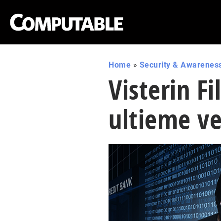
Home
»
Security & Awarenes
Visterin F
ultieme v