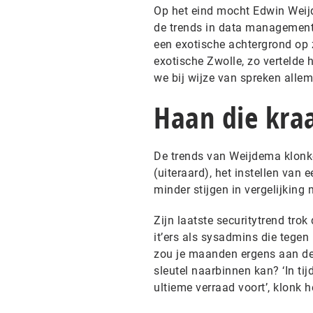
Op het eind mocht Edwin Weijd
de trends in data management 
een exotische achtergrond op 
exotische Zwolle, zo vertelde h
we bij wijze van spreken allem
Haan die kraa
De trends van Weijdema klonk
(uiteraard), het instellen van 
minder stijgen in vergelijking 
Zijn laatste securitytrend tro
it’ers als sysadmins die tege
zou je maanden ergens aan de
sleutel naarbinnen kan? ‘In ti
ultieme verraad voort’, klonk h