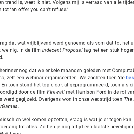
n trend is, weet ik niet. Volgens mij is verraad van alle tijden
tot ‘an offer you can’t refuse.’
d
rag dat wat vrijblijvend werd genoemd als som dat tot het u
t weinig. In de film
Indecent Proposal
lag het een stuk hoger
d.
 herinner nog dat we enkele maanden geleden met Computa
iso, zelf een webinar organiseerden. We zochten toen ‘de
bes
. En toen stond het topic ook al geprogrammeerd, toen als ci
oordigd door de film
Firewall
met Harrison Ford in de rol va
uis werd gegijzeld. Overigens won in onze wedstrijd toen
The 
rGames
.
isschien wel komen opzetten, vraag is wat je er tegen kan
egang tot alles. Zo heb je nog altijd een laatste beveiligings
 Weijdema.