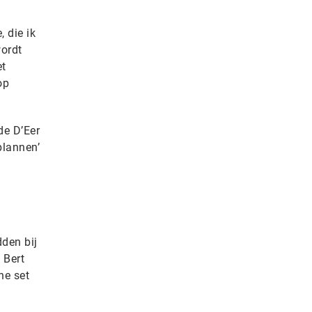
, die ik
wordt
et
op
de D’Eer
plannen’
dden bij
 Bert
he set