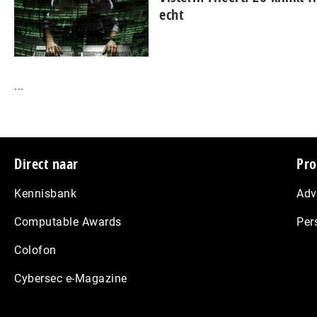
echt
...
Footer
Direct naar
Pro
Kennisbank
Adv
Computable Awards
Per
Colofon
Cybersec e-Magazine