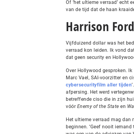
Of ‘het ultieme verraad’ echt ee
van de tijd dat de haan kraaide 
Harrison For
Vijfduizend dollar was het bed
verraad kon leiden. Ik vond da
dat geen security en Hollywoo
Over Hollywood gesproken. Ik
Marc Vael, SAI-voorzitter en c
cybersecurityfilm aller tijden
’
afpersing. Het werd vertegenw
betreffende ciso die in zijn h
vóór
Enemy of the State
en
Wa
Het ultieme verraad mag dan m
beginnen. ‘Geef nooit iemand to
was een van de adviezen van