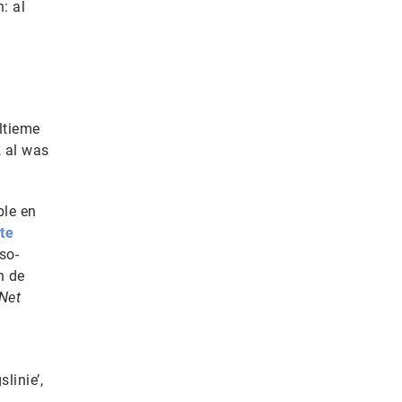
: al
ltieme
, al was
ble en
te
so-
n de
Net
linie’,