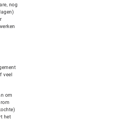
are, nog
dagen)
r
 werken
agement
f veel
dan om
arom
kochte)
t het