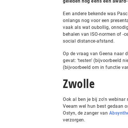
geleden nog eens een award-
Een andere bekende was Pascal D
onlangs nog voor een presenta
vaak als wat oubollig, onnodi
behalen van ISO-normen of -cert
social distance-afstand.
Op de vraag van Geena naar de
gevat: ‘testen’ (bijvoorbeeld n
(bijvoorbeeld om in functie va
Zwolle
Ook al ben je bij zo’n webinar
Veeam wel hun best gedaan om
Ostyn, de zanger van
Absynth
verzorgen.