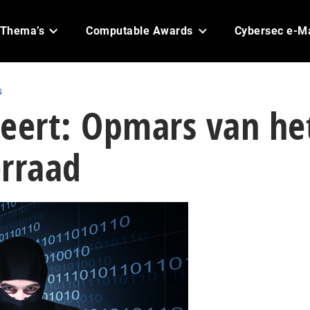
Thema’s
Computable Awards
Cybersec e-M
s
ileert: Opmars van he
erraad