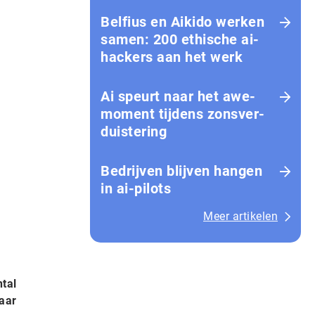
Belfius en Aikido werken
samen: 200 ethische ai-
hackers aan het werk
Ai speurt naar het awe-
moment tijdens zons­ver­
duis­te­ring
Bedrijven blijven hangen
in ai-pilots
Meer artikelen
tal
aar