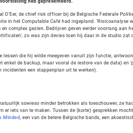
voorstelling heb gepresenteerd.
’Eer, de chief risk officer bij de Belgische Federale Politie
tie in het Computable Café had ingepland. ‘Risicoanalyse 
g en complex gezien. Bedrijven geven eerder voorrang aan h
ificaten’, zo was zijn devies toen hij daar in de studio zat 
 lessen die hij wilde meegeven vanuit zijn functie, antwoor
iet enkel de backup, maar vooral de restore van de data) en ‘
n incidenten een stappenplan uit te werken).
 natuurlijk sowieso minder betrokken als toeschouwer, ze ha
 er iets van te maken. Tussen de (korte) gesprekken mocht
e Minded
, een van de betere Belgische bands, een akoestisc