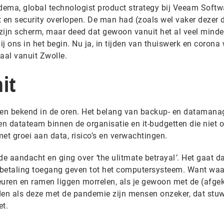
ema, global technologist product strategy bij Veeam Softw
en security overlopen. De man had (zoals wel vaker dezer 
zijn scherm, maar deed dat gewoon vanuit het al veel minde
ij ons in het begin. Nu ja, in tijden van thuiswerk en corona
aal vanuit Zwolle.
it
en bekend in de oren. Het belang van backup- en dataman
een datateam binnen de organisatie en it-budgetten die niet o
met groei aan data, risico’s en verwachtingen.
k de aandacht en ging over
‘
the ulitmate betrayal
’
. Het gaat 
n betaling toegang geven tot het computersysteem. Want wa
uren en ramen liggen morrelen, als je gewoon met de (afge
jden als deze met de pandemie zijn mensen onzeker, dat stuw
et.