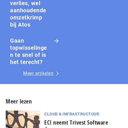
verlies, wel
aanhoudende
omzetkrimp
bij Atos
Gaan
topwisselinge
n te snel of is
het terecht?
Meer artikelen
Meer lezen
CLOUD & INFRASTRUCTUUR
ECI neemt Trivest Software