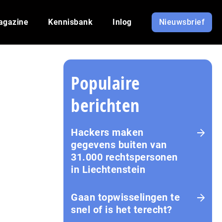
agazine
Kennisbank
Inlog
Nieuwsbrief
Populaire
berichten
Hackers maken
gegevens buiten van
31.000 rechtspersonen
in Liechtenstein
Gaan topwisselingen te
snel of is het terecht?