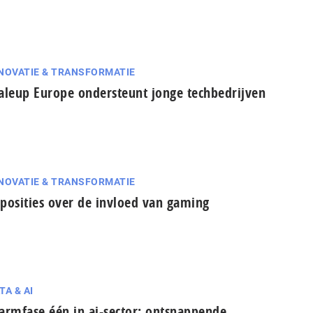
NOVATIE & TRANSFORMATIE
aleup Europe ondersteunt jonge techbedrijven
NOVATIE & TRANSFORMATIE
posities over de invloed van gaming
TA & AI
armfase één in ai-sector: ont­snap­pen­de