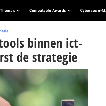
Thema’s
Computable Awards
Cybersec e-M
matie
ools binnen ict-
rst de strategie