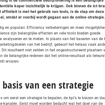
ting in de commerciële bedrijfsvoering is een belangrijke
ntiële koper inzichtelijk te krijgen. Ook binnen de ict-br
l affiniteit is met het gebruik van tools, is de stap om deze
el, omdat er voorbij wordt gegaan aan de online-strategie
ig en populair. Efficiency verbeteringen en meer mogelijkhe
ence zijn belangrijke effecten en vele tools bieden goede
e analyseren en te meten. In plaats van het baseren van de 
arketingdoelen van het bedrijf, gebeurt het helaas vaak an
 Dit resulteert niet zelden in het ongestructureerd plaatsen 
 de belangrijke redenen dat het online-resultaat als teleurs
dt ervaren.
basis van een strategie
 is om eerst een strategie te bepalen, de kpi’s te kiezen en d
ne-kanalen. Eerst moet worden bedacht wat het doel van de