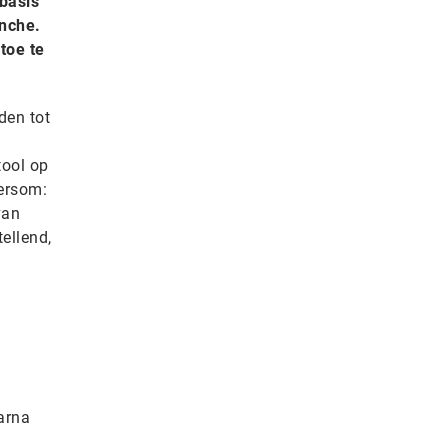
 basis
anche.
 toe te
.
den tot
tool op
dersom:
van
tellend,
aarna