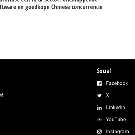
ftware en goedkope Chinese con­cur­ren­tie
Social
Facebook
ef
X
LinkedIn
YouTube
Instagram