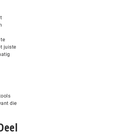
t
n
 te
t juiste
matig
tools
want die
Deel