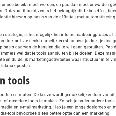
t ermee bereikt moet worden, en pas dan moet er worden ge
s. Ook voor it-bedrijven is het belangrijk dit te beseffen, ho
ptie hiervan op basis van de affiniteit met automatisering 
n strategie, is het mogelijk het interne marketingproces af 
de klant. Je denkt namelijk eerst na over je doel, je doelg
op basis daarvan de kanalen die je wil gaan gebruiken. Pas 
l immers wel dat je tools aansluiten bij je doelen. Deze mani
hte en duidelijk marketingactiviteiten waar structuur in te vi
n lukraak posten.
n tools
 soorten en maten. De keuze wordt gemakkelijker door vanuit 
ol of meerdere tools te maken. Zo heb je onder andere tools
al media en e-mailmarketing. Heb je een jonge doelgroep en 
dia-tool bijvoorbeeld een betere optie dan een marketing