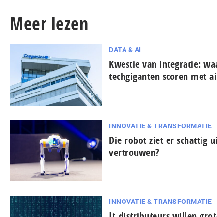
Meer lezen
DATA & AI
Kwestie van integratie: w
techgiganten scoren met ai
INNOVATIE & TRANSFORMATIE
Die robot ziet er schattig u
vertrouwen?
INNOVATIE & TRANSFORMATIE
It-dis­tri­bu­teurs willen gro