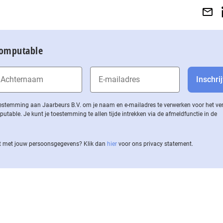
Computable
 toestemming aan Jaarbeurs B.V. om je naam en e-mailadres te verwerken voor het v
ble. Je kunt je toestemming te allen tijde intrekken via de af­meld­func­tie in de
 met jouw per­soons­ge­ge­vens? Klik dan
hier
voor ons privacy statement.