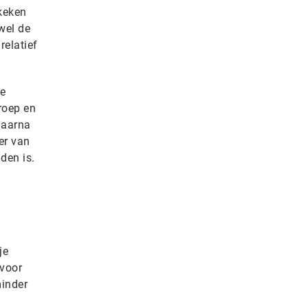
keken
ewel de
relatief
te
roep en
daarna
er van
nden is.
je
 voor
minder