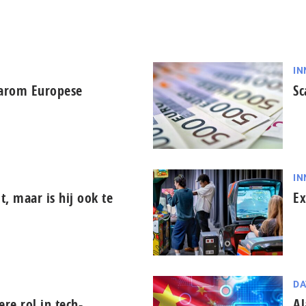
IN
aarom Europese
Sc
IN
it, maar is hij ook te
Ex
DA
tere rol in tech-
Al