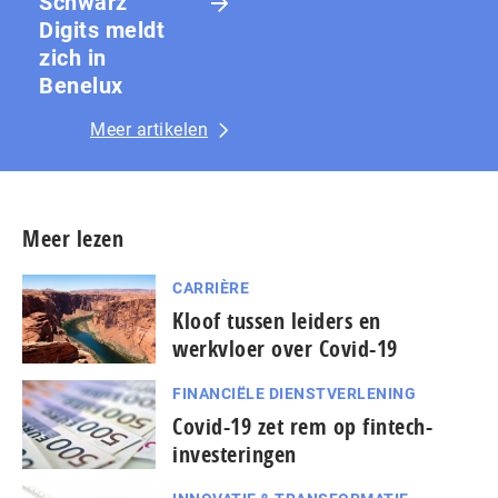
Schwarz
Digits meldt
zich in
Benelux
Meer artikelen
Meer lezen
CARRIÈRE
Kloof tussen leiders en
werkvloer over Covid-19
FINANCIËLE DIENSTVERLENING
Covid-19 zet rem op fintech-
investeringen