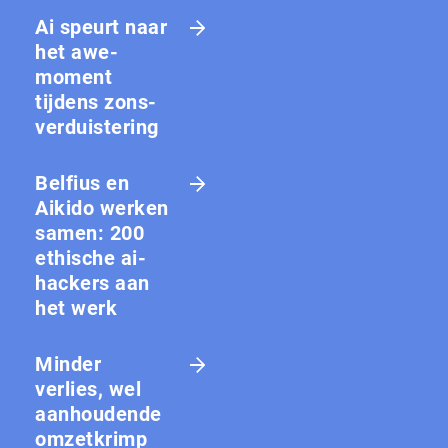
Ai speurt naar
het awe-
moment
tijdens zons­
ver­duis­te­ring
Belfius en
Aikido werken
samen: 200
ethische ai-
hackers aan
het werk
Minder
verlies, wel
aanhoudende
omzetkrimp