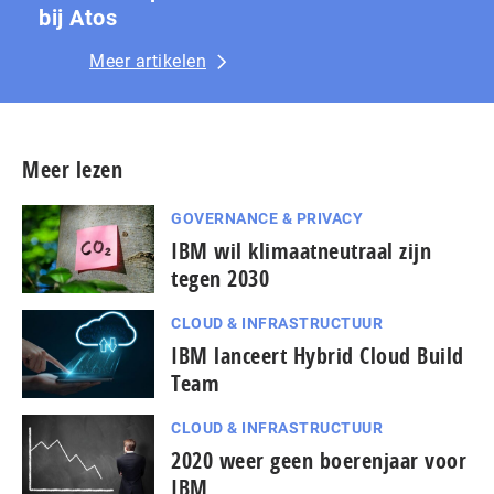
bij Atos
Meer artikelen
Meer lezen
GOVERNANCE & PRIVACY
IBM wil klimaatneutraal zijn
tegen 2030
CLOUD & INFRASTRUCTUUR
IBM lanceert Hybrid Cloud Build
Team
CLOUD & INFRASTRUCTUUR
2020 weer geen boerenjaar voor
IBM