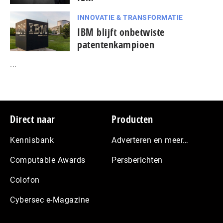
INNOVATIE & TRANSFORMATIE
IBM blijft onbetwiste
patentenkampioen
...
Footer
Direct naar
Producten
Kennisbank
Adverteren en meer…
Computable Awards
Persberichten
Colofon
Cybersec e-Magazine