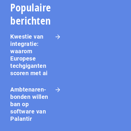
Populaire
berichten
Kwestie van
integratie:
waarom
Europese
techgiganten
scoren met ai
Amb­te­na­ren­
bon­den willen
ban op
software van
Palantir