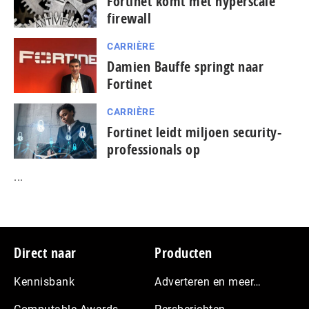
Fortinet komt met hyperscale
firewall
CARRIÈRE
Damien Bauffe springt naar
Fortinet
CARRIÈRE
Fortinet leidt miljoen security-
professionals op
...
Footer
Direct naar
Producten
Kennisbank
Adverteren en meer…