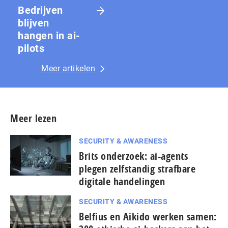
Bedrijven
blijven
hangen in ai-
pilots
Meer artikelen
Meer lezen
SECURITY & AWARENESS
Brits onderzoek: ai-agents
plegen zelfstandig strafbare
digitale handelingen
SECURITY & AWARENESS
Belfius en Aikido werken samen: