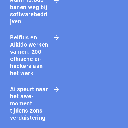
banen weg bij
softwarebedri
jven
Belfius en
Aikido werken
samen: 200
ethische ai-
hackers aan
het werk
Ai speurt naar
het awe-
moment
tijdens zons­
ver­duis­te­ring