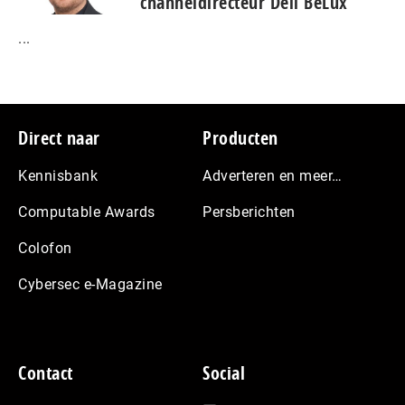
channeldirecteur Dell BeLux
...
Footer
Direct naar
Producten
Kennisbank
Adverteren en meer…
Computable Awards
Persberichten
Colofon
Cybersec e-Magazine
Contact
Social