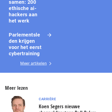
samen: 200
ethische ai-
hackers aan
het werk
Parlementsle
den krijgen
voor het eerst
cybertraining
Meer artikelen
Meer lezen
CARRIÈRE
Koen Segers nieuwe