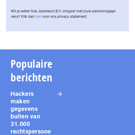
Wil je weten hoe Jaarbeurs B.V. omgaat met jouw per­soons­ge­ge­
vens? Klik dan
hier
voor ons privacy statement.
Populaire
berichten
Hackers
maken
gegevens
buiten van
31.000
rechtspersone