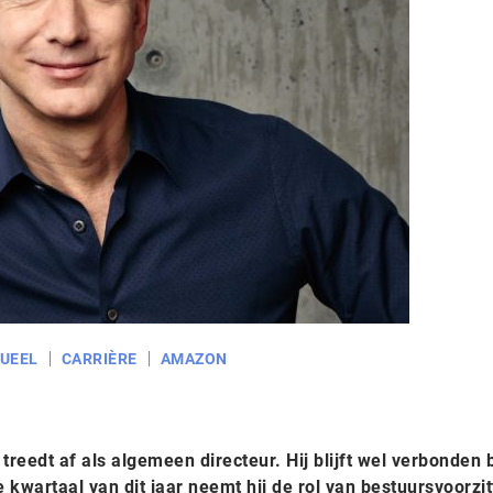
UEEL
CARRIÈRE
AMAZON
reedt af als algemeen directeur. Hij blijft wel verbonden b
 kwartaal van dit jaar neemt hij de rol van bestuursvoorzit