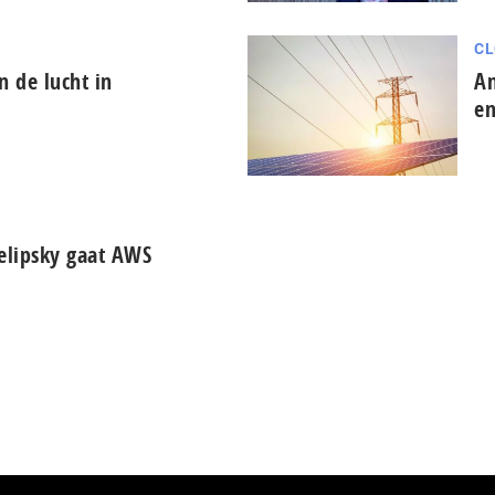
CL
n de lucht in
Am
en
elipsky gaat AWS