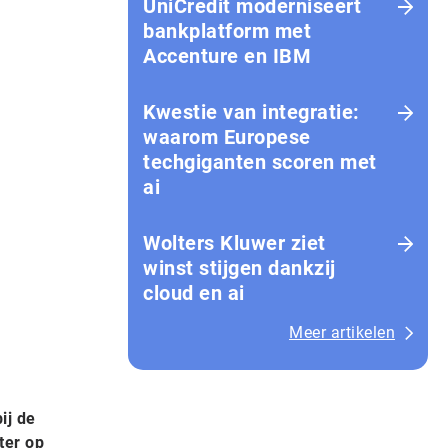
UniCredit moderniseert
bankplatform met
Accenture en IBM
Kwestie van integratie:
waarom Europese
techgiganten scoren met
ai
Wolters Kluwer ziet
winst stijgen dankzij
cloud en ai
Meer artikelen
ij de
ter op