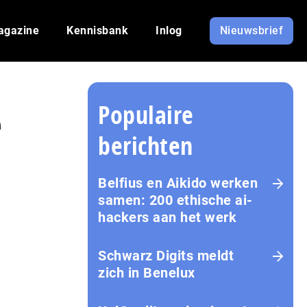
agazine
Kennisbank
Inlog
Nieuwsbrief
Populaire
e
berichten
Belfius en Aikido werken
samen: 200 ethische ai-
hackers aan het werk
Schwarz Digits meldt
zich in Benelux