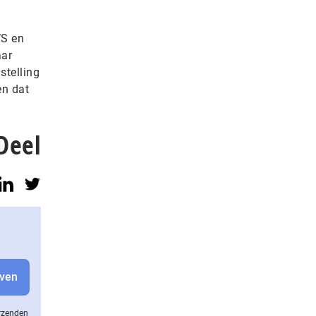
WS en
aar
stelling
en dat
Deel
erzenden