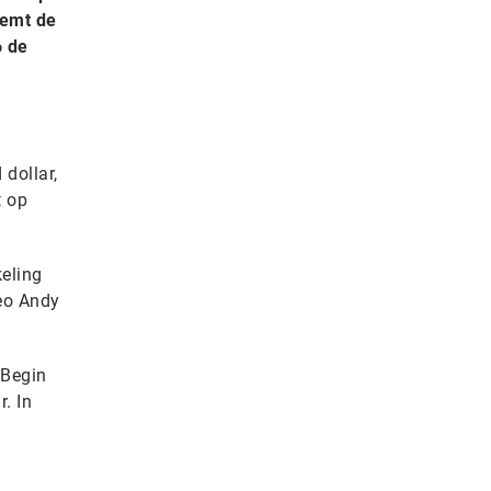
eemt de
6 de
dollar,
t op
keling
ceo Andy
 Begin
. In