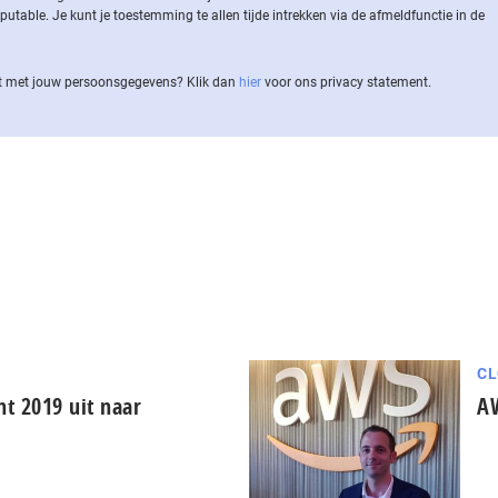
ble. Je kunt je toestemming te allen tijde intrekken via de af­meld­func­tie in de
 met jouw per­soons­ge­ge­vens? Klik dan
hier
voor ons privacy statement.
CL
nt 2019 uit naar
AW