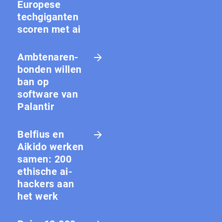
Europese
techgiganten
scoren met ai
Amb­te­na­ren­
bon­den willen
ban op
software van
Palantir
Belfius en
Aikido werken
samen: 200
ethische ai-
hackers aan
het werk