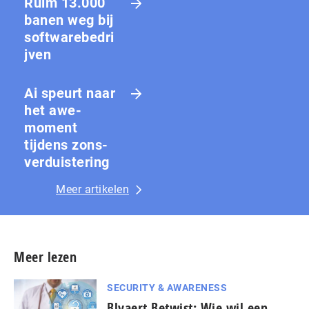
Ruim 13.000
banen weg bij
softwarebedri
jven
Ai speurt naar
het awe-
moment
tijdens zons­
ver­duis­te­ring
Meer artikelen
Meer lezen
SECURITY & AWARENESS
Blyaert Betwist: Wie wil een