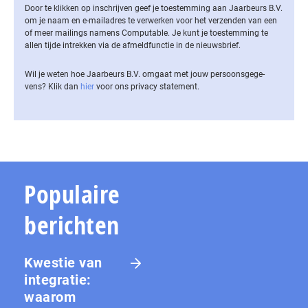
Door te klikken op inschrijven geef je toestemming aan Jaarbeurs B.V.
om je naam en e-mailadres te verwerken voor het verzenden van een
of meer mailings namens Computable. Je kunt je toestemming te
allen tijde intrekken via de af­meld­func­tie in de nieuwsbrief.
Wil je weten hoe Jaarbeurs B.V. omgaat met jouw per­soons­ge­ge­
vens? Klik dan
hier
voor ons privacy statement.
Populaire
berichten
Kwestie van
integratie:
waarom