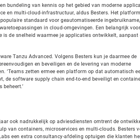
en bundeling van kennis op het gebied van moderne applica
ce en multi-cloud-infrastructuur, aldus Besters. Het platform
 populaire standaard voor geautomatiseerde ingebruikname
twaretoepassingen in cloud-omgevingen. Een belangrijk voo
e is de snelheid waarmee je applicaties ontwikkelt, aanpast
VMware Tanzu Advanced. Volgens Besters kun je daarmee de
ereenvoudigen en beveiligen en de levering van moderne
len. ‘Teams zetten ermee een platform op dat automatisch e
, de software supply chain end-to-end beveiligt en contain
s beheert.’
it jaar ook nadrukkelijk op adviesdiensten omtrent de ontwikk
lp van containers, microservices en multi-clouds. Besters ve
bs een extra consultancy-afdeling optuigen die klanten hel