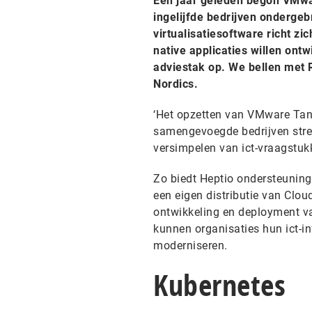
Een jaar geleden begon VMwar
ingelijfde bedrijven ondergeb
virtualisatiesoftware richt z
native applicaties willen ont
adviestak op. We bellen met 
Nordics.
‘Het opzetten van VMware Tanz
samengevoegde bedrijven stre
versimpelen van ict-vraagstukk
Zo biedt Heptio ondersteuning
een eigen distributie van Clo
ontwikkeling en deployment va
kunnen organisaties hun ict-i
moderniseren.
Kubernetes