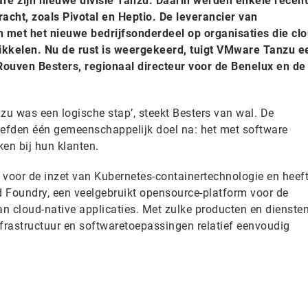
e zijn nieuwe divisie Tanzu. Daarin werden enkele recent
racht, zoals Pivotal en Heptio. De leverancier van
ich met het nieuwe bedrijfsonderdeel op organisaties die cl
wikkelen. Nu de rust is weergekeerd, tuigt VMware Tanzu e
Rouven Besters, regionaal directeur voor de Benelux en de
u was een logische stap’, steekt Besters van wal. De
efden één gemeenschappelijk doel na: het met software
en bij hun klanten.
 voor de inzet van Kubernetes-containertechnologie en heeft
ud Foundry, een veelgebruikt opensource-platform voor de
n cloud-native applicaties. Met zulke producten en dienste
nfrastructuur en softwaretoepassingen relatief eenvoudig