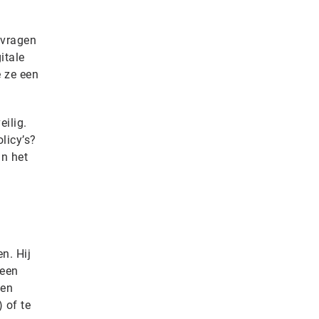
 vragen
itale
e ze een
ilig.
licy’s?
in het
n. Hij
 een
een
 of te