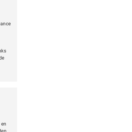
rance
nks
de
 en
den