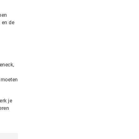
nen
x en de
eneck,
t moeten
erk je
eren