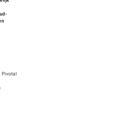
elijk
oud-
en
 Pivotal
n