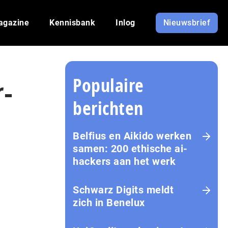
agazine
Kennisbank
Inlog
Nieuwsbrief
Populaire
r-
berichten
Belfius en Aikido werken
samen: 200 ethische ai-
hackers aan het werk
Schwarz Digits meldt
zich in Benelux