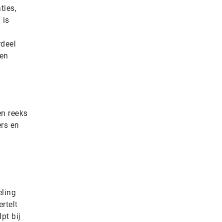
ties,
 is
,
rdeel
 en
en reeks
ers en
eling
rtelt
pt bij