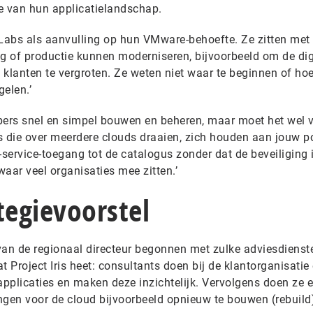
e van hun applicatielandschap.
 Labs als aanvulling op hun VMware-behoefte. Ze zitten met
ng of productie kunnen moderniseren, bijvoorbeeld om de dig
 klanten te vergroten. Ze weten niet waar te beginnen of ho
elen.’
pers snel en simpel bouwen en beheren, maar moet het wel ve
rs die over meerdere clouds draaien, zich houden aan jouw po
-service-toegang tot de catalogus zonder dat de beveiliging 
aar veel organisaties mee zitten.’
tegievoorstel
van de regionaal directeur begonnen met zulke adviesdienste
at Project Iris heet: consultants doen bij de klantorganisatie
applicaties en maken deze inzichtelijk. Vervolgens doen ze 
ngen voor de cloud bijvoorbeeld opnieuw te bouwen (rebuild)