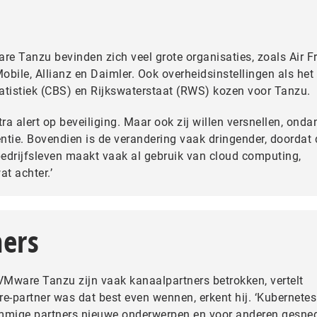
e Tanzu bevinden zich veel grote organisaties, zoals Air F
bile, Allianz en Daimler. Ook overheidsinstellingen als het
atistiek (CBS) en Rijkswaterstaat (RWS) kozen voor Tanzu.
tra alert op beveiliging. Maar ook zij willen versnellen, onda
ntie. Bovendien is de verandering vaak dringender, doordat 
 bedrijfsleven maakt vaak al gebruik van cloud computing,
t achter.’
ers
 VMware Tanzu zijn vaak kanaalpartners betrokken, vertelt
-partner was dat best even wennen, erkent hij. ‘Kubernetes
ommige partners nieuwe onderwerpen en voor anderen gesne