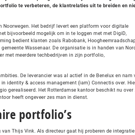
portfolio te verbeteren, de klantrelaties uit te breiden en n
n Noorwegen. Het bedrijf levert een platform voor digitale
het bijvoorbeeld mogelijk om in te loggen met met DigiD,
neming bedient klanten zoals Rabobank, Hoogheemraadscha
n gemeente Wassenaar. De organisatie is in handen van Nor
er met meerdere techbedrijven in zijn portfolio,
mbities. De leverancier was al actief in de Benelux en nam 
t in identity & access management (iam) Connectis over. Hie
gio gerealiseerd. Het Rotterdamse kantoor beschikt nu over 
toor heeft ongeveer zes man in dienst.
re portfolio’s
 van Thijs Vink. Als directeur gaat hij proberen de integrati