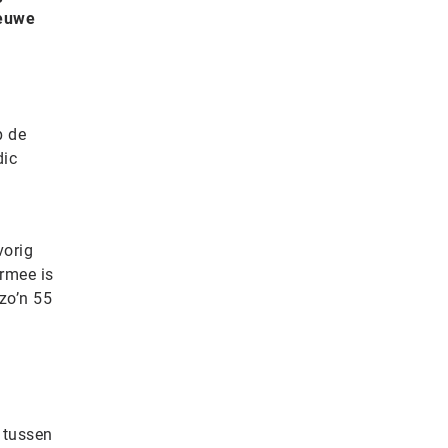
ieuwe
p de
dic
vorig
rmee is
zo’n 55
e tussen