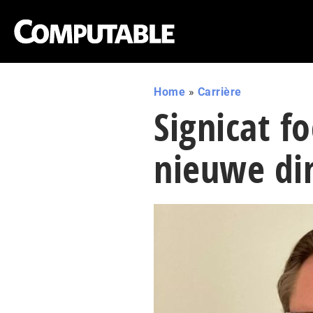
Home
»
Carrière
Signicat f
nieuwe di