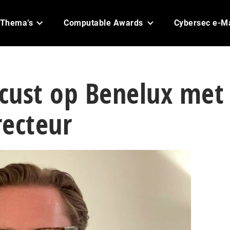
Thema’s
Computable Awards
Cybersec e-M
ocust op Benelux met
recteur