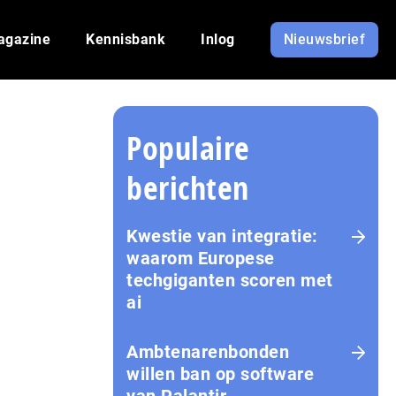
agazine
Kennisbank
Inlog
Nieuwsbrief
Populaire
berichten
Kwestie van integratie:
waarom Europese
techgiganten scoren met
ai
Amb­te­na­ren­bon­den
willen ban op software