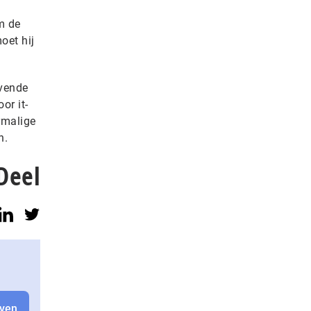
m de
oet hij
evende
or it-
rmalige
n.
Deel