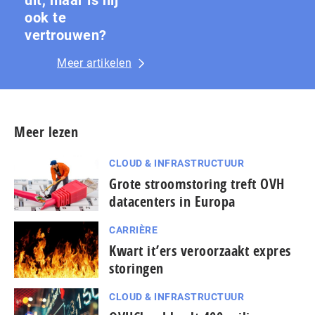
ook te
vertrouwen?
Meer artikelen
Meer lezen
CLOUD & INFRASTRUCTUUR
Grote stroomstoring treft OVH
datacenters in Europa
CARRIÈRE
Kwart it’ers veroorzaakt expres
storingen
CLOUD & INFRASTRUCTUUR