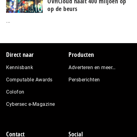
OVHCloud haalt 400 miljoen op
op de beurs
...
Footer
Direct naar
Producten
Kennisbank
Adverteren en meer…
Computable Awards
Persberichten
Colofon
Cybersec e-Magazine
Contact
Social