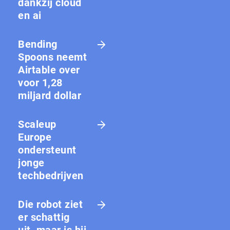
dankzij cloud
en ai
Bending
Spoons neemt
Airtable over
voor 1,28
miljard dollar
Scaleup
Europe
ondersteunt
jonge
techbedrijven
Die robot ziet
er schattig
uit, maar is hij