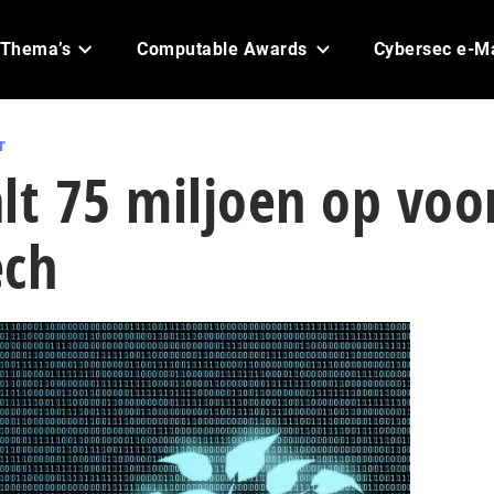
Thema’s
Computable Awards
Cybersec e-M
r
lt 75 miljoen op voo
ech