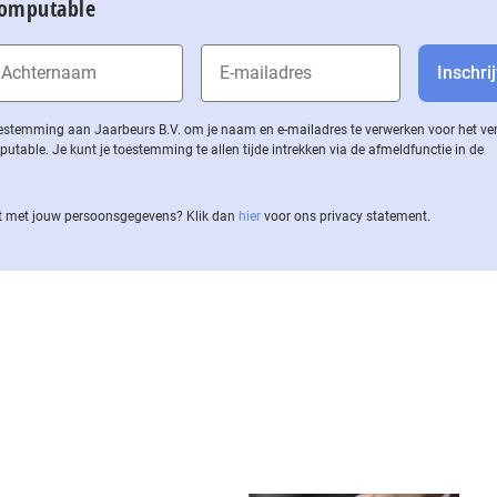
Computable
 toestemming aan Jaarbeurs B.V. om je naam en e-mailadres te verwerken voor het v
ble. Je kunt je toestemming te allen tijde intrekken via de af­meld­func­tie in de
 met jouw per­soons­ge­ge­vens? Klik dan
hier
voor ons privacy statement.