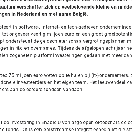
apitaalverschaffer zich op veelbelovende kleine en midde
ngen in Nederland en met name België.
esteert in software-, internet- en tech-gedreven onderneming
 tot ongeveer veertig miljoen euro en een groot groeipotentie
apt ondersteunt de geldschieter schaalvergrotingsplannen m
en in r&d en overnames. Tijdens de afgelopen acht jaar he
ttien zogeheten platforminvesteringen gedaan met meer dan
tex 75 miljoen euro weten op te halen bij (it-)ondernemers, 
utionele investeerders en het eigen team. Het leeuwendeel va
mers aan de eerdere fondsen vandaan.
 de investering in Enable U van afgelopen oktober als de e
rde fonds. Dit is een Amsterdamse integratiespecialist die ste