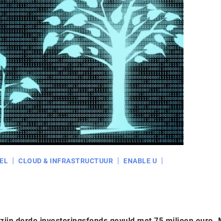
EL
CLOUD & INFRASTRUCTUUR
ENABLE U
 zijn derde investeringsfonds gevuld met 75 miljoen euro. 