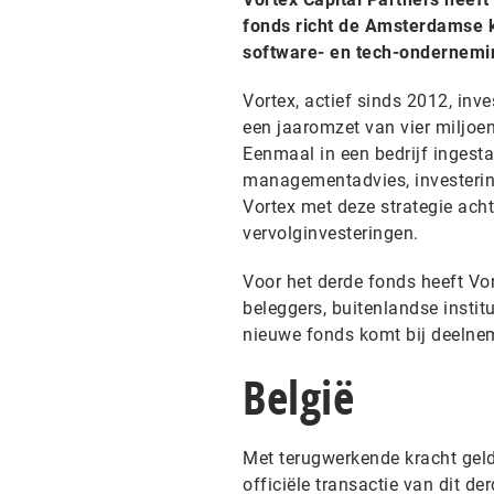
fonds richt de Amsterdamse k
software- en tech-ondernemi
Vortex, actief sinds 2012, inv
een jaaromzet van vier miljoen
Eenmaal in een bedrijf ingest
managementadvies, investering
Vortex met deze strategie ach
vervolginvesteringen.
Voor het derde fonds heeft Vor
beleggers, buitenlandse instit
nieuwe fonds komt bij deelne
België
Met terugwerkende kracht geldt
officiële transactie van dit de