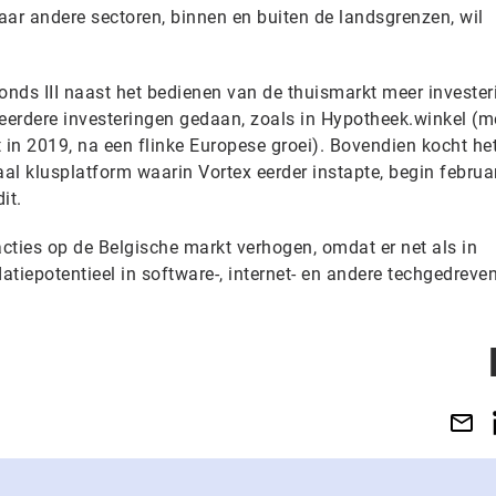
aar andere sectoren, binnen en buiten de landsgrenzen, wil
onds III naast het bedienen van de thuismarkt meer invester
l eerdere investeringen gedaan, zoals in Hypotheek.winkel (m
 in 2019, na een flinke Europese groei). Bovendien kocht he
aal klusplatform waarin Vortex eerder instapte, begin februa
it.
acties op de Belgische markt verhogen, omdat er net als in
tiepotentieel in software-, internet- en andere techgedreve