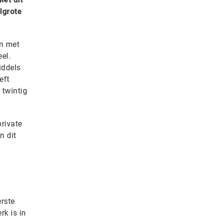
lgrote
en met
el.
iddels
eft
 twintig
private
n dit
erste
rk is in