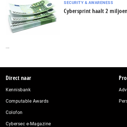
SECURITY & AWARENESS
Cybersprint haalt 2 miljoe
...
Footer
Direct naar
Pro
Kennisbank
Adv
Computable Awards
Per
Colofon
Cybersec e-Magazine