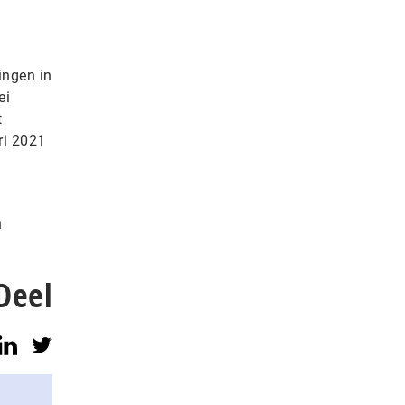
ingen in
ei
t
ri 2021
n
Deel