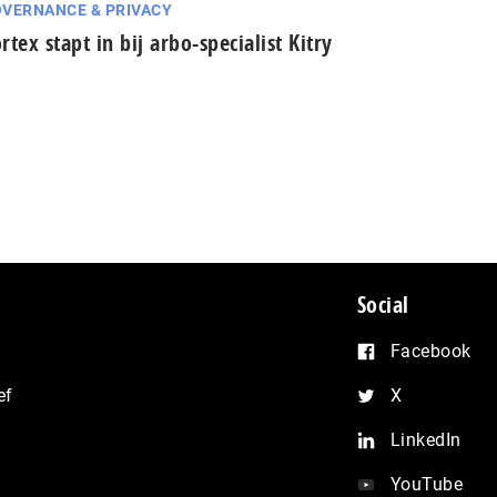
VERNANCE & PRIVACY
rtex stapt in bij arbo-specialist Kitry
Social
Facebook
ef
X
LinkedIn
YouTube