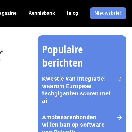
agazine
Kennisbank
Inlog
Nieuwsbrief
Populaire
r
berichten
Kwestie van integratie:
waarom Europese
techgiganten scoren met
ai
Amb­te­na­ren­bon­den
willen ban op software