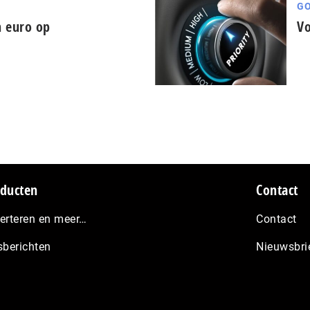
GO
n euro op
Vo
ducten
Contact
erteren en meer…
Contact
sberichten
Nieuwsbri