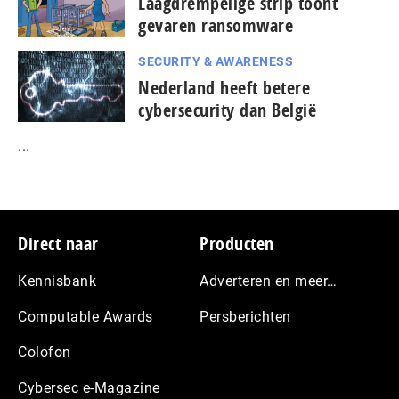
Laagdrempelige strip toont
gevaren ransomware
SECURITY & AWARENESS
Nederland heeft betere
cybersecurity dan België
...
Footer
Direct naar
Producten
Kennisbank
Adverteren en meer…
Computable Awards
Persberichten
Colofon
Cybersec e-Magazine