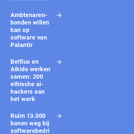
Amb­te­na­ren­
bon­den willen
ban op
software van
Palantir
Belfius en
Aikido werken
samen: 200
ethische ai-
hackers aan
het werk
Ruim 13.000
banen weg bij
softwarebedri