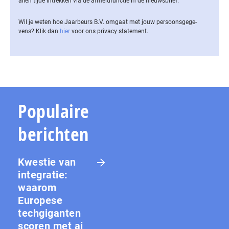
allen tijde intrekken via de af­meld­func­tie in de nieuwsbrief.
Wil je weten hoe Jaarbeurs B.V. omgaat met jouw per­soons­ge­ge­
vens? Klik dan
hier
voor ons privacy statement.
Populaire
berichten
Kwestie van
integratie:
waarom
Europese
techgiganten
scoren met ai