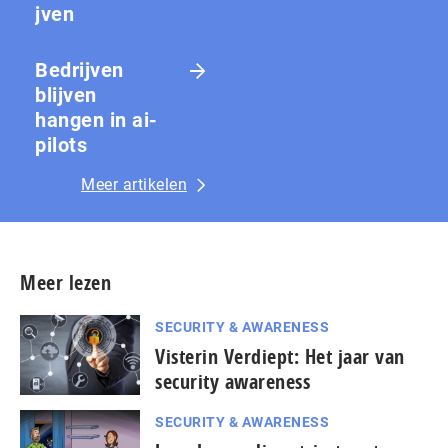
jven
Bedrijven
blijven
hangen in ai-
pilots
Meer artikelen
Meer lezen
SECURITY & AWARENESS
Visterin Verdiept: Het jaar van
security awareness
SECURITY & AWARENESS