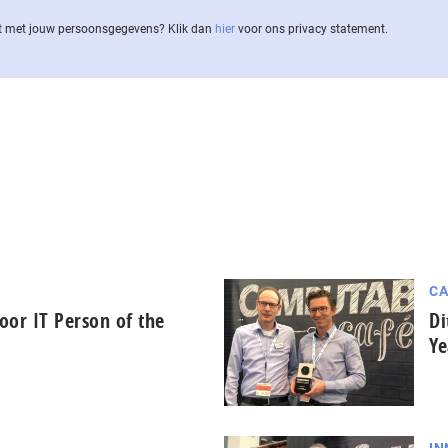
 met jouw per­soons­ge­ge­vens? Klik dan
hier
voor ons privacy statement.
CA
oor IT Person of the
Di
Ye
IN