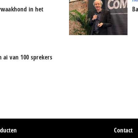
ywaakhond in het
Ba
n ai van 100 sprekers
ducten
Contact