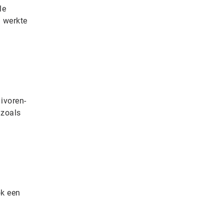
le
j werkte
 ivoren-
 zoals
ok een