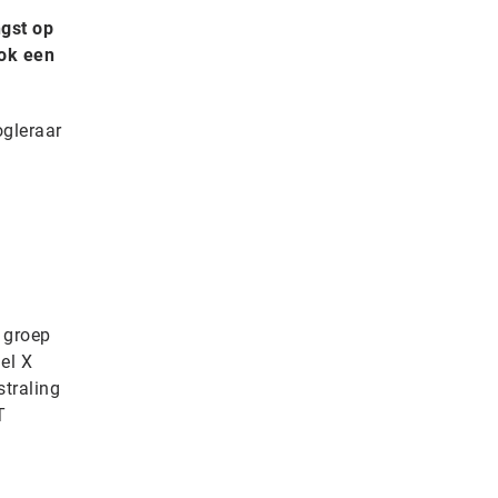
ngst op
ook een
ogleraar
e groep
el X
straling
T