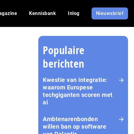
agazine
Kennisbank
Inlog
Nieuwsbrief
Populaire
berichten
Kwestie van integratie:
waarom Europese
techgiganten scoren met
ai
Amb­te­na­ren­bon­den
willen ban op software