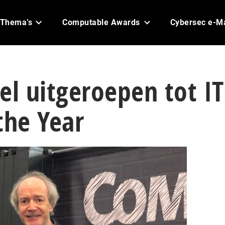
Thema’s
Computable Awards
Cybersec e-M
el uitgeroepen tot IT
the Year