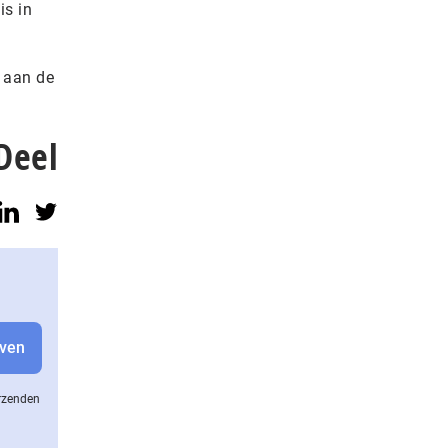
is in
w aan de
Deel
erzenden