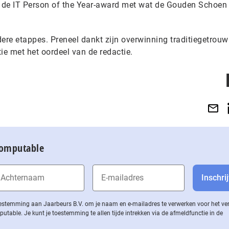
 de IT Person of the Year-award met wat de Gouden Schoen 
dere etappes. Preneel dankt zijn overwinning traditiegetrou
e met het oordeel van de redactie.
Computable
 toestemming aan Jaarbeurs B.V. om je naam en e-mailadres te verwerken voor het v
ble. Je kunt je toestemming te allen tijde intrekken via de af­meld­func­tie in de