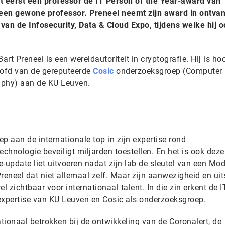
t eerst een professor de IT Person of the Year-award van
 geen gewone professor. Preneel neemt zijn award in ontva
 van de Infosecurity, Data & Cloud Expo, tijdens welke hij 
rt Preneel is een wereldautoriteit in cryptografie. Hij is ho
ofd van de gereputeerde
Cosic
onderzoeksgroep (Computer
raphy) aan de KU Leuven.
p aan de internationale top in zijn expertise rond
echnologie beveiligt miljarden toestellen. En het is ook dez
-update liet uitvoeren nadat zijn lab de sleutel van een Mod
reneel dat niet allemaal zelf. Maar zijn aanwezigheid en uit
 zichtbaar voor internationaal talent. In die zin erkent de I
expertise van KU Leuven en Cosic als onderzoeksgroep.
tionaal betrokken bij de ontwikkeling van de Coronalert, de