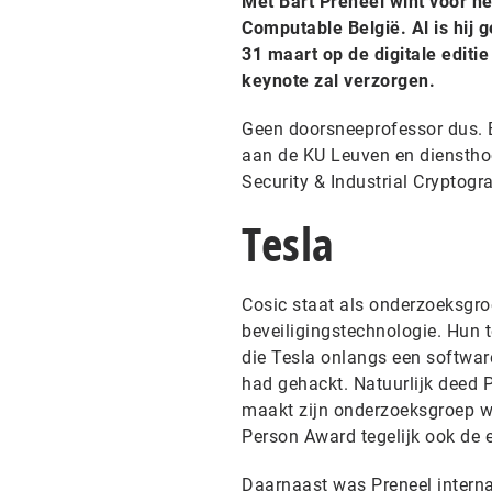
Met Bart Preneel wint voor he
Computable België. Al is hij
31 maart op de digitale editie
keynote zal verzorgen.
Geen doorsneeprofessor dus. Ba
aan de KU Leuven en dienstho
Security & Industrial Cryptog
Tesla
Cosic staat als onderzoeksgroe
beveiligingstechnologie. Hun t
die Tesla onlangs een software
had gehackt. Natuurlijk deed P
maakt zijn onderzoeksgroep wel
Person Award tegelijk ook de 
Daarnaast was Preneel interna