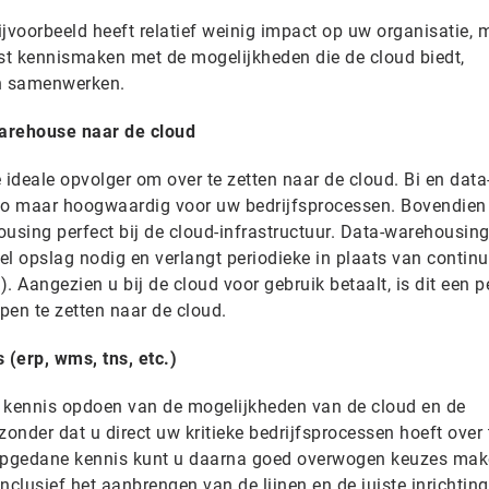
jvoorbeeld heeft relatief weinig impact op uw organisatie, 
st kennismaken met de mogelijkheden die de cloud biedt,
an samenwerken.
arehouse naar de cloud
e ideale opvolger om over te zetten naar de cloud. Bi en data
ico maar hoogwaardig voor uw bedrijfsprocessen. Bovendie
sing perfect bij de cloud-infrastructuur. Data-warehousing
l opslag nodig en verlangt periodieke in plaats van contin
. Aangezien u bij de cloud voor gebruik betaalt, is dit een p
pen te zetten naar de cloud.
 (erp, wms, tns, etc.)
el kennis opdoen van de mogelijkheden van de cloud en de
zonder dat u direct uw kritieke bedrijfsprocessen hoeft over 
 opgedane kennis kunt u daarna goed overwogen keuzes mak
Inclusief het aanbrengen van de lijnen en de juiste inrichtin