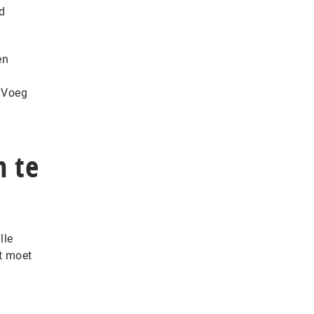
ld
en
. Voeg
n te
lle
et moet