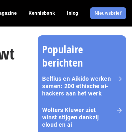
agazine
Kennisbank
Inlog
Nieuwsbrief
Populaire
uwt
berichten
Belfius en Aikido werken
samen: 200 ethische ai-
hackers aan het werk
Wolters Kluwer ziet
winst stijgen dankzij
cloud en ai