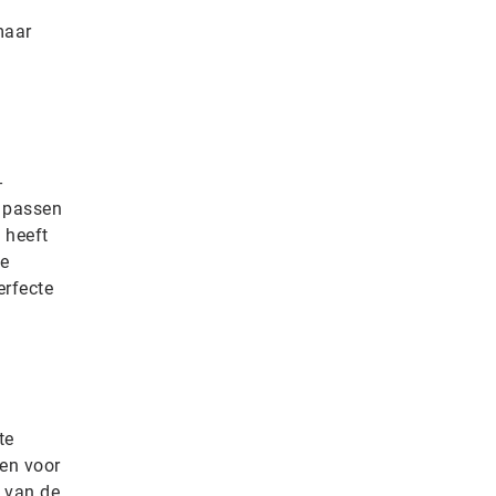
maar
-
n passen
 heeft
ue
erfecte
te
en voor
g van de