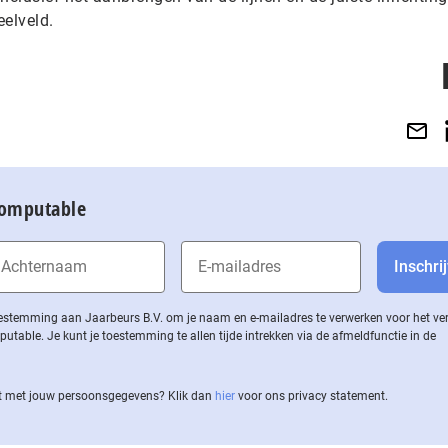
eelveld.
Computable
 toestemming aan Jaarbeurs B.V. om je naam en e-mailadres te verwerken voor het v
ble. Je kunt je toestemming te allen tijde intrekken via de af­meld­func­tie in de
 met jouw per­soons­ge­ge­vens? Klik dan
hier
voor ons privacy statement.