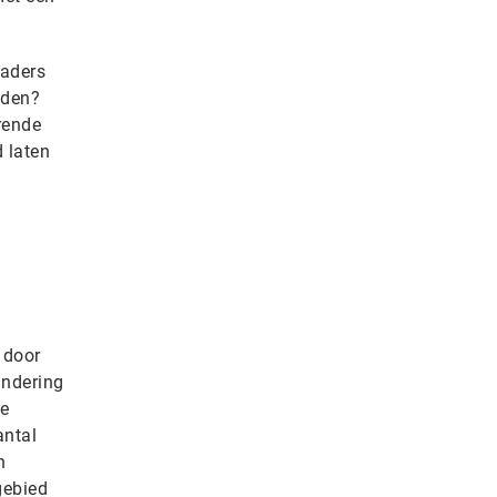
kaders
nden?
rende
d laten
 door
andering
ne
antal
n
gebied