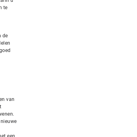
arin u
n te
n de
delen
 goed
len van
t
dwenen.
t nieuwe
met een