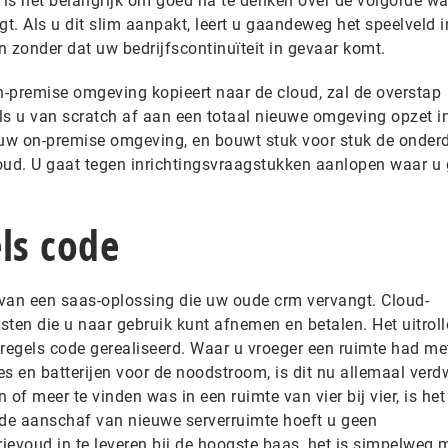
 is het belangrijk om goed na te denken over de volgorde wa
gt. Als u dit slim aanpakt, leert u gaandeweg het speelveld i
ten zonder dat uw bedrijfscontinuïteit in gevaar komt.
-premise omgeving kopieert naar de cloud, zal de overstap
ls u van scratch af aan een totaal nieuwe omgeving opzet i
 uw on-premise omgeving, en bouwt stuk voor stuk de onder
oud. U gaat tegen inrichtingsvraagstukken aanlopen waar u
ls code
van een saas-oplossing die uw oude crm vervangt. Cloud-
nsten die u naar gebruik kunt afnemen en betalen. Het uitrol
 regels code gerealiseerd. Waar u vroeger een ruimte had me
es en batterijen voor de noodstroom, is dit nu allemaal ver
 of meer te vinden was in een ruimte van vier bij vier, is he
 de aanschaf van nieuwe serverruimte hoeft u geen
rievoud in te leveren bij de hoogste baas, het is simpelweg 