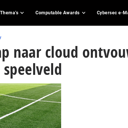
Thema’s
Computable Awards
Cybersec e-M
r
ap naar cloud ontvo
 speelveld