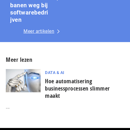
banen weg bij
softwarebedri
jven
Meer artikelen
Meer lezen
DATA & AI
Hoe automatisering
businessprocessen slimmer
maakt
...