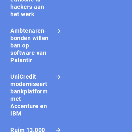
hackers aan
het werk
Amb­te­na­ren­
bon­den willen
ban op
software van
Palantir
UniCredit
moderniseert
bankplatform
met
Accenture en
IBM
Ruim 13.000