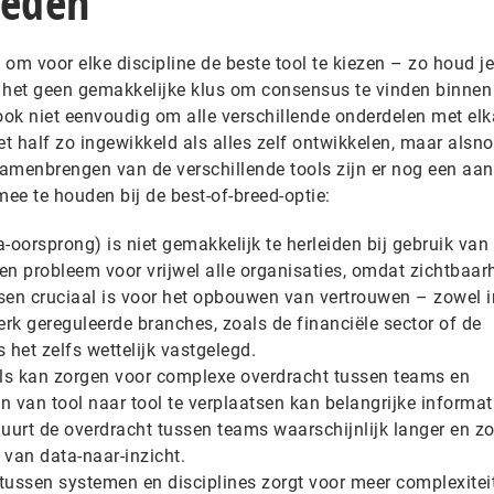
reden
 om voor elke discipline de beste tool te kiezen – zo houd je
 het geen gemakkelijke klus om consensus te vinden binnen
ook niet eenvoudig om alle verschillende onderdelen met elk
et half zo ingewikkeld als alles zelf ontwikkelen, maar alsn
amenbrengen van de verschillende tools zijn er nog een aan
ee te houden bij de best-of-breed-optie:
ta-oorsprong) is niet gemakkelijk te herleiden bij gebruik van
 een probleem voor vrijwel alle organisaties, omdat zichtbaar
ssen cruciaal is voor het opbouwen van vertrouwen – zowel i
terk gereguleerde branches, zoals de financiële sector of de
s het zelfs wettelijk vastgelegd.
s kan zorgen voor complexe overdracht tussen teams en
n van tool naar tool te verplaatsen kan belangrijke informat
uurt de overdracht tussen teams waarschijnlijk langer en zor
 van data-naar-inzicht.
ussen systemen en disciplines zorgt voor meer complexitei