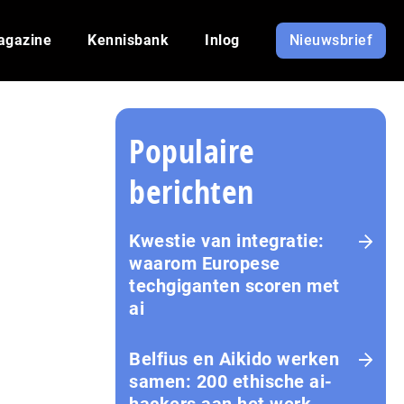
agazine
Kennisbank
Inlog
Nieuwsbrief
Populaire
berichten
Kwestie van integratie:
waarom Europese
techgiganten scoren met
ai
Belfius en Aikido werken
samen: 200 ethische ai-