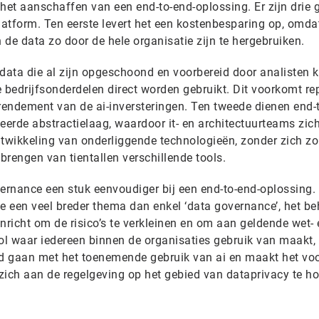
het aanschaffen van een end-to-end-oplossing. Er zijn drie 
latform. Ten eerste levert het een kostenbesparing op, omda
 en de data zo door de hele organisatie zijn te hergebruiken.
ata die al zijn opgeschoond en voorbereid door analisten 
bedrijfsonderdelen direct worden gebruikt. Dit voorkomt rep
 rendement van de ai-inversteringen. Ten tweede dienen end-
eerde abstractielaag, waardoor it- en architectuurteams zic
ntwikkeling van onderliggende technologieën, zonder zich zo
engen van tientallen verschillende tools.
vernance een stuk eenvoudiger bij een end-to-end-oplossing.
e een veel breder thema dan enkel ‘data governance’, het be
inricht om de risico’s te verkleinen en om aan geldende wet-
ool waar iedereen binnen de organisaties gebruik van maakt,
aard gaan met het toenemende gebruik van ai en maakt het vo
zich aan de regelgeving op het gebied van dataprivacy te h