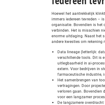
Iedereen tev
Hoewel het aantrekkelijk klinkt
immers iedereen tevreden – is
organisatie. Bovendien is het 
verbinden. Het is misschien ni
enorme uitdaging. Naast het s
andere kwesties om rekening m
Data lineage (letterlijk: da
verschillende tools. Dit is
uitlegbaarheid in ai-proce
extern. Voor bedrijven in s
farmaceutische industrie, i
Het samenbrengen van tool
vertragingen. Door projecte
verloren gaan. Bovendien d
voor een langzamer proces
De langzamere overdracht t