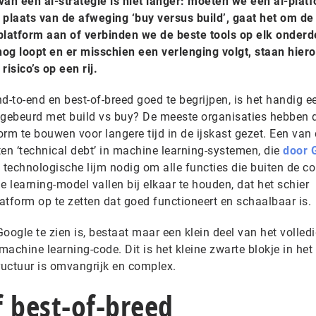
van een ai-strategie is niet langer: moeten we een ai-plat
 plaats van de afweging ‘buy versus build’, gaat het om de
latform aan of verbinden we de beste tools op elk onderd
og loopt en er misschien een verlenging volgt, staan hier
isico’s op een rij.
to-end en best-of-breed goed te begrijpen, is het handig ee
er gebeurd met build vs buy? De meeste organisaties hebben 
rm te bouwen voor langere tijd in de ijskast gezet. Een van
en ‘technical debt’ in machine learning-systemen, die
door 
el technologische lijm nodig om alle functies die buiten de co
e learning-model vallen bij elkaar te houden, dat het schier
atform op te zetten dat goed functioneert en schaalbaar is.
oogle te zien is, bestaat maar een klein deel van het volled
achine learning-code. Dit is het kleine zwarte blokje in het
ructuur is omvangrijk en complex.
 best-of-breed