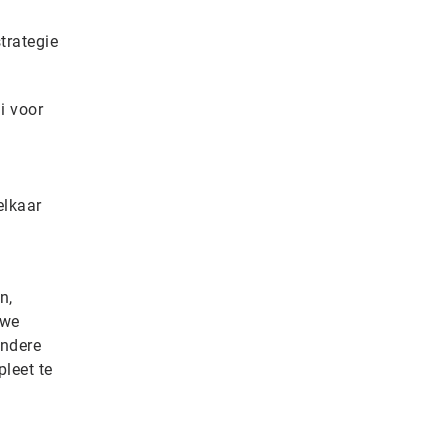
trategie
i voor
elkaar
n,
uwe
andere
leet te