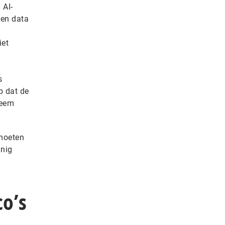
 AI-
 en data
iet
s
p dat de
teem
 moeten
inig
co’s