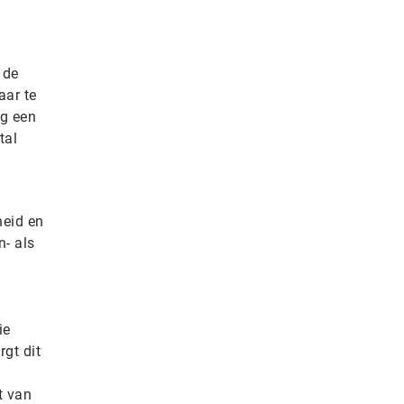
 de
aar te
og een
tal
heid en
n- als
ie
gt dit
t van