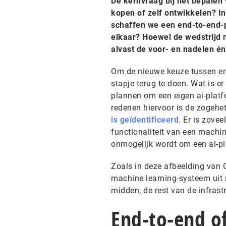
De kernvraag bij het bepalen 
kopen of zelf ontwikkelen? In
schaffen we een end-to-end-p
elkaar? Hoewel de wedstrijd n
alvast de voor- en nadelen én r
Om de nieuwe keuze tussen end-
stapje terug te doen. Wat is 
plannen om een eigen ai-platfo
redenen hiervoor is de zogehet
is geïdentificeerd
. Er is zove
functionaliteit van een machin
onmogelijk wordt om een ai-pl
Zoals in deze afbeelding van G
machine learning-systeem uit m
midden; de rest van de infrast
End-to-end of