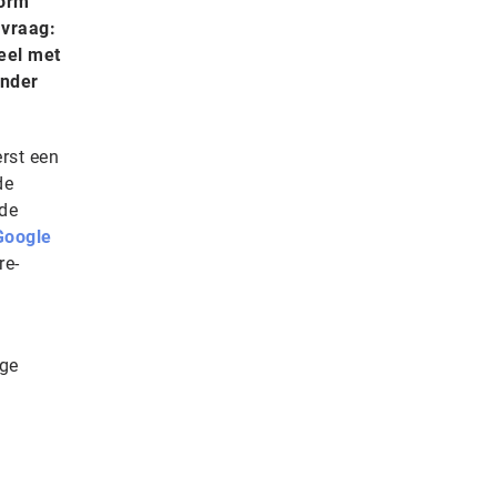
form
 vraag:
eel met
onder
rst een
de
 de
Google
re-
ige