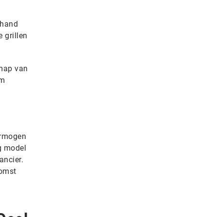
 hand
 grillen
dmap van
om
vermogen
g model
ancier.
komst