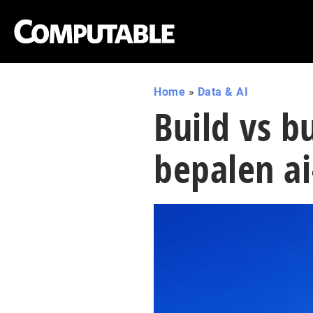
Home
»
Data & AI
Build vs b
bepalen ai