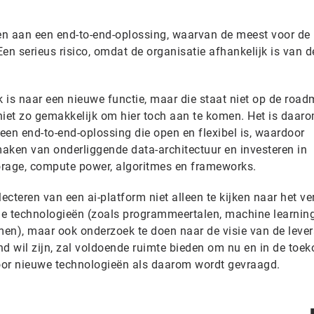
len aan een end-to-end-oplossing, waarvan de meest voor de
Een serieus risico, omdat de organisatie afhankelijk is van de
k is naar een nieuwe functie, maar die staat niet op de roa
 niet zo gemakkelijk om hier toch aan te komen. Het is daar
een end-to-end-oplossing die open en flexibel is, waardoor
aken van onderliggende data-architectuur en investeren in
orage, compute power, algoritmes en frameworks.
electeren van een ai-platform niet alleen te kijken naar het 
de technologieën (zoals programmeertalen, machine learnin
men), maar ook onderzoek te doen naar de visie van de lever
nd wil zijn, zal voldoende ruimte bieden om nu en in de toe
voor nieuwe technologieën als daarom wordt gevraagd.