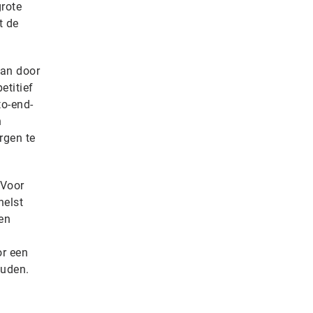
grote
t de
kan door
etitief
to-end-
h
rgen te
 Voor
helst
 en
or een
ouden.