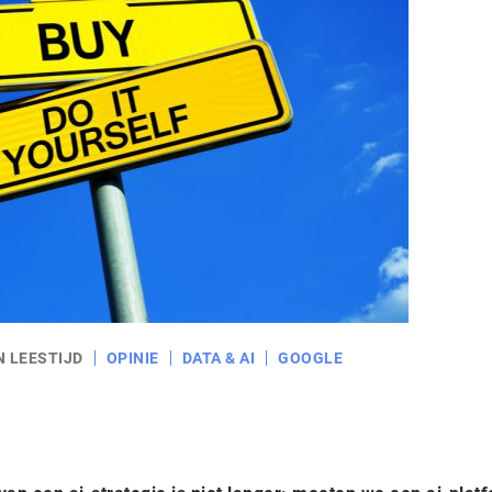
N LEESTIJD
OPINIE
DATA & AI
GOOGLE