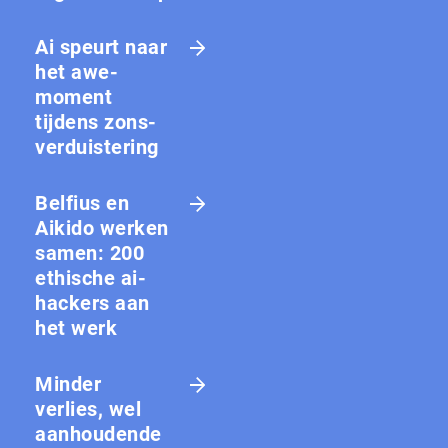
Ai speurt naar
het awe-
moment
tijdens zons­
ver­duis­te­ring
Belfius en
Aikido werken
samen: 200
ethische ai-
hackers aan
het werk
Minder
verlies, wel
aanhoudende