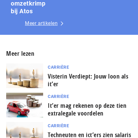
omzetkrimp
bij Atos
Meer artikelen
Meer lezen
CARRIÈRE
Visterin Verdiept: Jouw loon als
it’er
CARRIÈRE
It’er mag rekenen op deze tien
extralegale voordelen
CARRIÈRE
Techneuten en ict’ers zien salaris