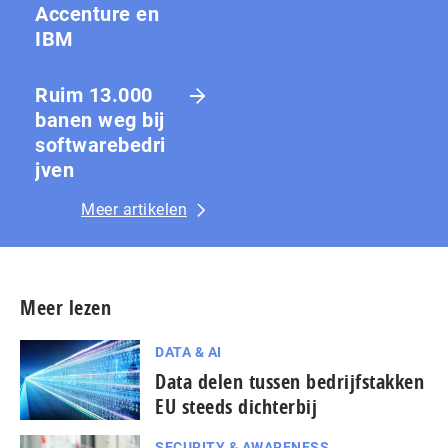
Accenture en
IBM
Ruim 13.000
banen weg bij
softwarebedri
jven
Meer artikelen
Meer lezen
DATA & AI
Data delen tussen bedrijfstakken
EU steeds dichterbij
SECURITY & AWARENESS