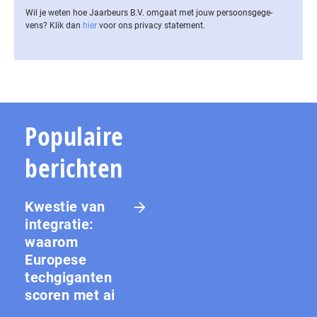
Wil je weten hoe Jaarbeurs B.V. omgaat met jouw per­soons­ge­ge­
vens? Klik dan
hier
voor ons privacy statement.
Populaire
berichten
Kwestie van
integratie:
waarom
Europese
techgiganten
scoren met ai