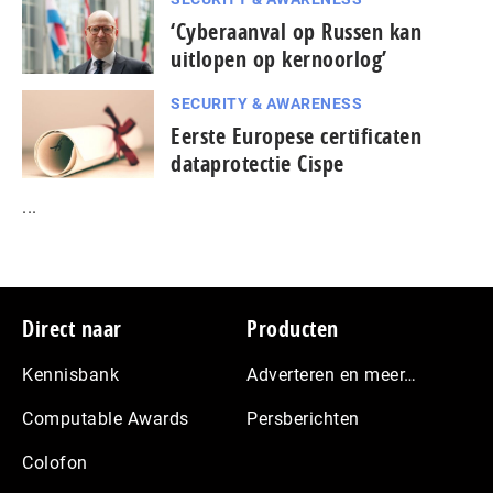
‘Cyberaanval op Russen kan
uitlopen op kernoorlog’
SECURITY & AWARENESS
Eerste Europese certificaten
dataprotectie Cispe
...
Footer
Direct naar
Producten
Kennisbank
Adverteren en meer…
Computable Awards
Persberichten
Colofon