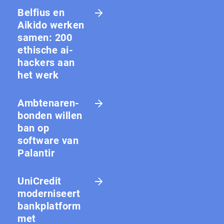
Belfius en
Aikido werken
samen: 200
ethische ai-
hackers aan
het werk
Amb­te­na­ren­
bon­den willen
ban op
software van
Palantir
UniCredit
moderniseert
bankplatform
met