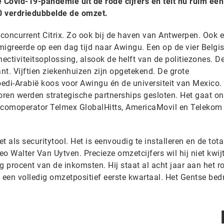
Covid-19-pandemie uit de rode cijfers en telt nu ruim een
0 verdriedubbelde de omzet.
concurrent Citrix. Zo ook bij de haven van Antwerpen. Ook 
migreerde op een dag tijd naar Awingu. Een op de vier Belgi
ctiviteitsoplossing, alsook de helft van de politiezones. D
lant. Vijftien ziekenhuizen zijn opgetekend. De grote
Saoedi-Arabië koos voor Awingu én de universiteit van Mexico.
ren werden strategische partnerships gesloten. Het gaat on
comoperator Telmex GlobalHitts, AmericaMovil en Telekom 
 als securitytool. Het is eenvoudig te installeren en de tota
ceo Walter Van Uytven. Precieze omzetcijfers wil hij niet kwijt
g procent van de inkomsten. Hij staat al acht jaar aan het r
p een volledig omzetpositief eerste kwartaal. Het Gentse bedri