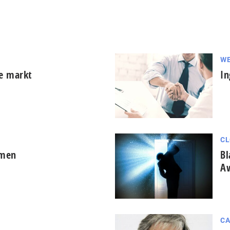
WE
he markt
In
CL
omen
Bl
A
CA