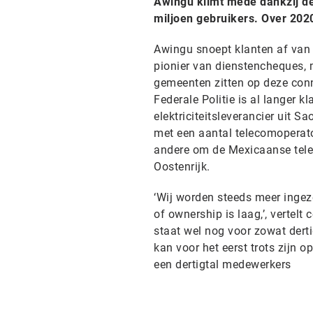
Awingu klimt mede dankzij de 
miljoen gebruikers. Over 202
Awingu snoept klanten af van 
pionier van dienstencheques, 
gemeenten zitten op deze conne
Federale Politie is al langer k
elektriciteitsleverancier uit 
met een aantal telecomoperato
andere om de Mexicaanse tele
Oostenrijk.
‘Wij worden steeds meer ingezet
of ownership is laag,’, vertelt 
staat wel nog voor zowat derti
kan voor het eerst trots zijn o
een dertigtal medewerkers