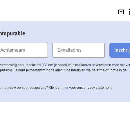
Computable
 toestemming aan Jaarbeurs B.V. om je naam en e-mailadres te verwerken voor het v
ble. Je kunt je toestemming te allen tijde intrekken via de af­meld­func­tie in de
 met jouw per­soons­ge­ge­vens? Klik dan
hier
voor ons privacy statement.