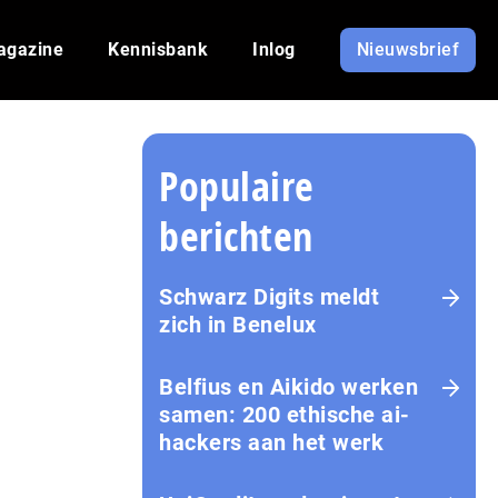
agazine
Kennisbank
Inlog
Nieuwsbrief
Populaire
berichten
Schwarz Digits meldt
zich in Benelux
Belfius en Aikido werken
samen: 200 ethische ai-
hackers aan het werk