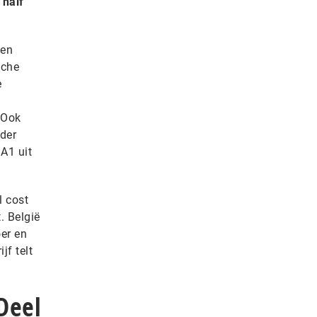
 half
een
sche
e
 Ook
der
A1 uit
l cost
. België
oer en
jf telt
Deel