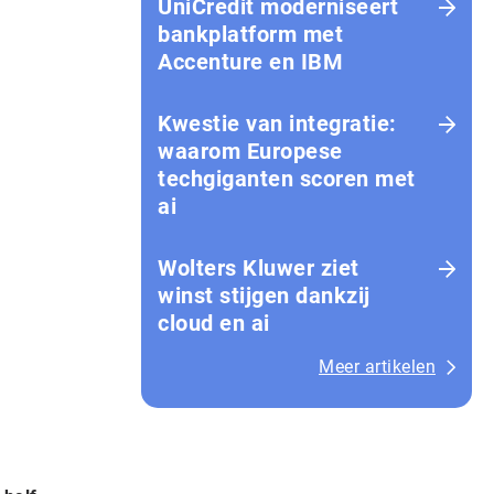
UniCredit moderniseert
bankplatform met
Accenture en IBM
Kwestie van integratie:
waarom Europese
techgiganten scoren met
ai
Wolters Kluwer ziet
winst stijgen dankzij
cloud en ai
Meer artikelen