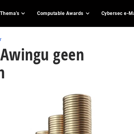
Thema’s
Computable Awards
Cybersec e-M
r
t Awingu geen
n