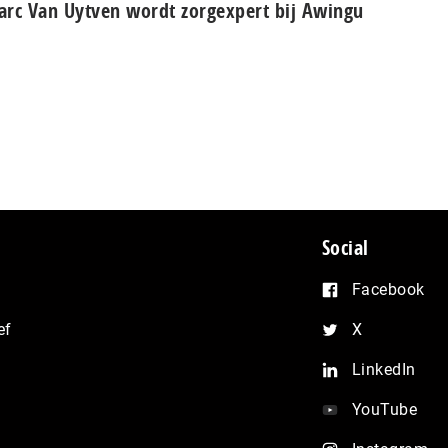
rc Van Uytven wordt zorgexpert bij Awingu
Social
Facebook
ef
X
LinkedIn
YouTube