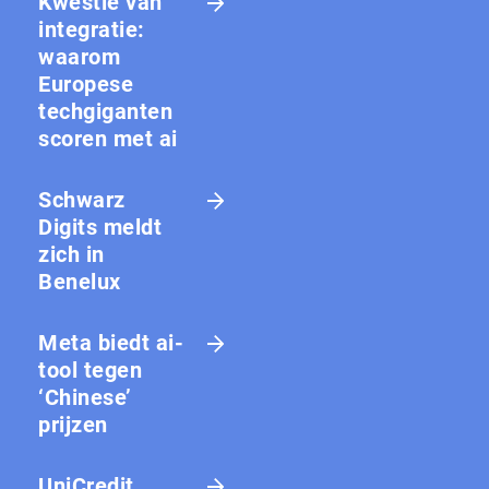
Kwestie van
integratie:
waarom
Europese
techgiganten
scoren met ai
Schwarz
Digits meldt
zich in
Benelux
Meta biedt ai-
tool tegen
‘Chinese’
prijzen
UniCredit