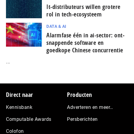
It-dis­tri­bu­teurs willen grotere
rol in tech-ecosysteem
DATA & AI
Alarmfase één in ai-sector: ont­
snap­pen­de software en
goedkope Chinese con­cur­ren­tie
...
Footer
Direct naar
Producten
Kennisbank
Adverteren en meer…
Computable Awards
Persberichten
Colofon