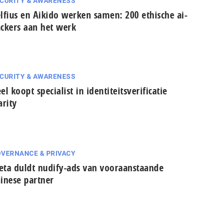
CURITY & AWARENESS
lfius en Aikido werken samen: 200 ethische ai-
ckers aan het werk
CURITY & AWARENESS
el koopt specialist in identiteitsverificatie
arity
VERNANCE & PRIVACY
ta duldt nudify-ads van vooraanstaande
inese partner