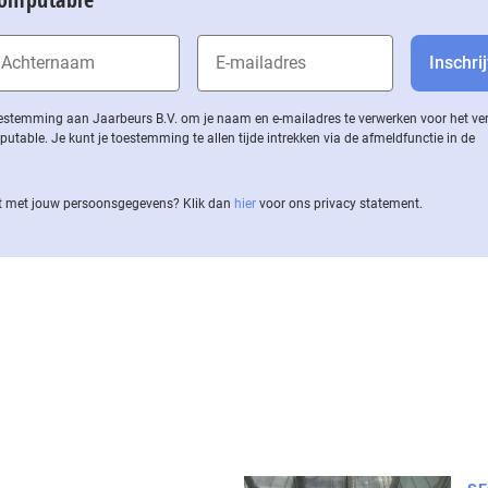
 toestemming aan Jaarbeurs B.V. om je naam en e-mailadres te verwerken voor het v
ble. Je kunt je toestemming te allen tijde intrekken via de af­meld­func­tie in de
 met jouw per­soons­ge­ge­vens? Klik dan
hier
voor ons privacy statement.