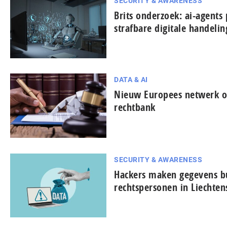
SECURITY & AWARENESS
Brits onderzoek: ai-agents 
strafbare digitale handeli
DATA & AI
Nieuw Europees netwerk on
rechtbank
SECURITY & AWARENESS
Hackers maken gegevens bu
rechtspersonen in Liechten