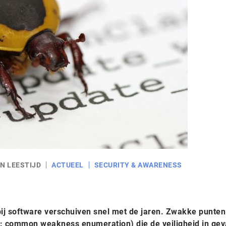
N LEESTIJD
ACTUEEL
SECURITY & AWARENESS
ij software verschuiven snel met de jaren. Zwakke punten
e: common weakness enumeration) die de veiligheid in gev