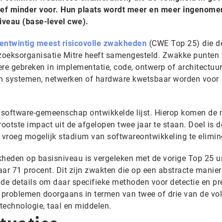
tief minder voor. Hun plaats wordt meer en meer ingenome
iveau (base-level cwe).
ijfentwintig meest risicovolle zwakheden
(CWE Top 25) die d
zoeksorganisatie Mitre heeft samengesteld. Zwakke punten 
re gebreken in implementatie, code, ontwerp of architectuur
n systemen, netwerken of hardware kwetsbaar worden voor
 software-gemeenschap ontwikkelde lijst. Hierop komen de
ootste impact uit de afgelopen twee jaar te staan. Doel is 
vroeg mogelijk stadium van softwareontwikkeling te elimin
heden op basisniveau is vergeleken met de vorige Top 25 u
r 71 procent. Dit zijn zwakten die op een abstracte manie
e details om daar specifieke methoden voor detectie en pr
en problemen doorgaans in termen van twee of drie van de vo
technologie, taal en middelen.