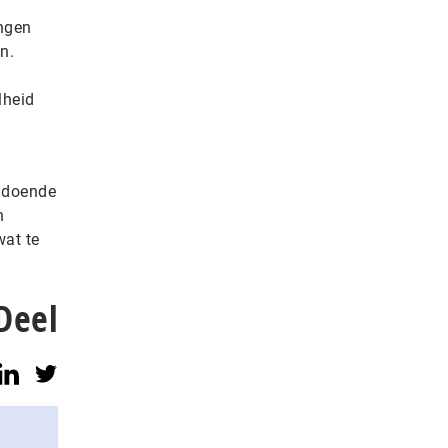
ingen
n.
lheid
oldoende
n
wat te
Deel