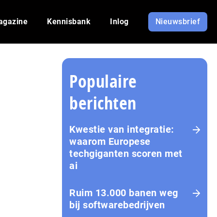
agazine
Kennisbank
Inlog
Nieuwsbrief
Populaire
berichten
Kwestie van integratie:
waarom Europese
techgiganten scoren met
ai
Ruim 13.000 banen weg
bij softwarebedrijven