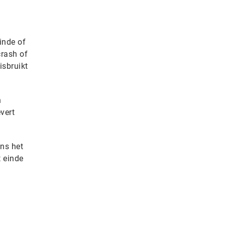
inde of
crash of
sbruikt
n
vert
ens het
t einde