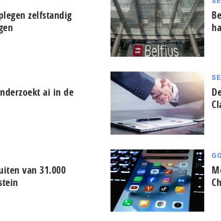
SE
plegen zelfstandig
Be
ngen
ha
SE
derzoekt ai in de
De
Cl
GO
iten van 31.000
Me
stein
Ch