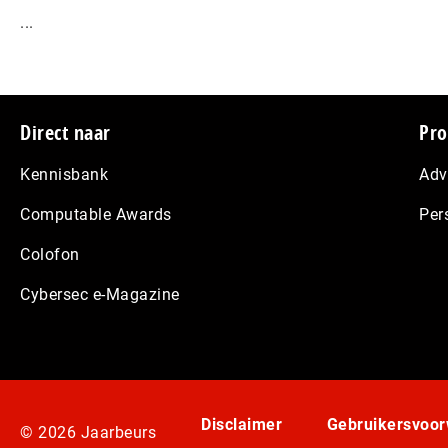
...
Footer
Direct naar
Pro
Kennisbank
Adv
Computable Awards
Per
Colofon
Cybersec e-Magazine
Disclaimer
Gebruikersvoo
© 2026 Jaarbeurs