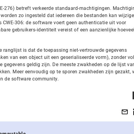
WE-276) betreft verkeerde standaard-machtigingen. Machtig
 worden zo ingesteld dat iedereen die bestanden kan wijzige
s CWE-306: de software voert geen authenticatie uit voor
bare gebruikers-identiteit vereist of een aanzienlijke hoevee
de ranglijst is dat de toepassing niet-vertrouwde gegevens
aken van een object uit een geserialiseerde vorm), zonder v
nde gegevens geldig zijn. De meeste zwakheden op de lijst va
ntdekken. Meer eenvoudig op te sporen zwakheden zijn gezakt, 
 in de software community.
Computable