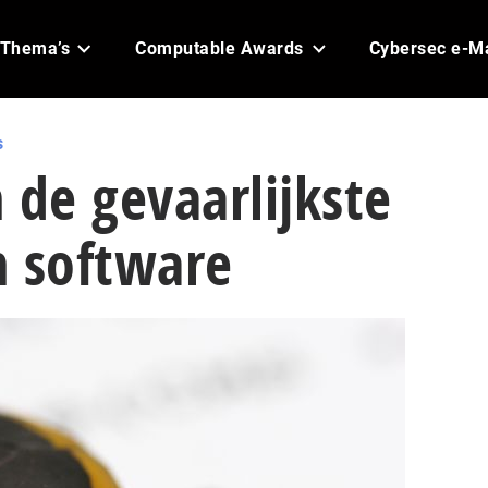
Thema’s
Computable Awards
Cybersec e-M
s
 de gevaarlijkste
n software