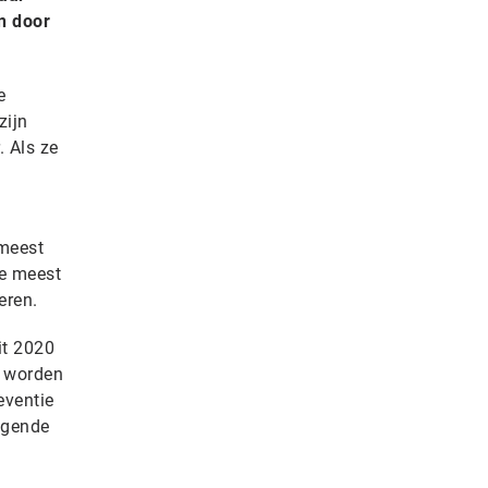
n door
e
zijn
. Als ze
 meest
de meest
eren.
it 2020
r worden
eventie
lgende