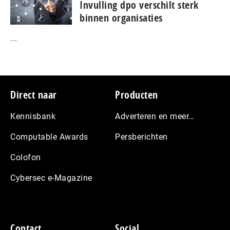
Invulling dpo verschilt sterk
binnen organisaties
...
Footer
Direct naar
Producten
Kennisbank
Adverteren en meer…
Computable Awards
Persberichten
Colofon
Cybersec e-Magazine
Contact
Social