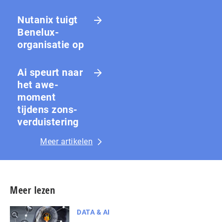
Nutanix tuigt
Benelux-
organisatie op
Ai speurt naar
het awe-
moment
tijdens zons­
ver­duis­te­ring
Meer artikelen
Meer lezen
DATA & AI