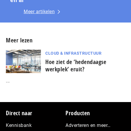
Meer artikelen
Meer lezen
CLOUD & INFRASTRUCTUUR
Hoe ziet de ‘hedendaagse
werkplek’ eruit?
...
Footer
Direct naar
Producten
Kennisbank
Adverteren en meer…