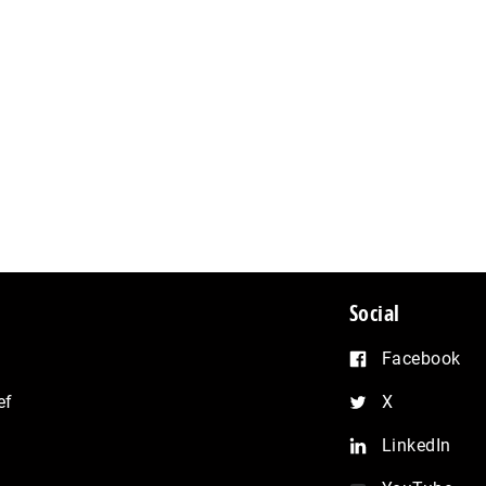
Social
Facebook
ef
X
LinkedIn