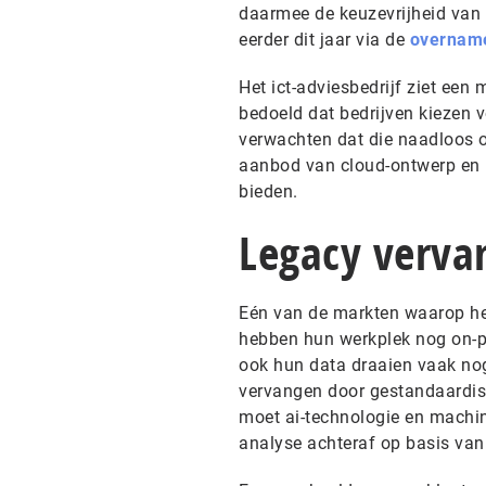
daarmee de keuzevrijheid van k
eerder dit jaar via de
overname
Het ict-adviesbedrijf ziet ee
bedoeld dat bedrijven kiezen v
verwachten dat die naadloos op 
aanbod van cloud-ontwerp en be
bieden.
Legacy verva
Eén van de markten waarop het 
hebben hun werkplek nog on-p
ook hun data draaien vaak nog
vervangen door gestandaardis
moet ai-technologie en machin
analyse achteraf op basis va