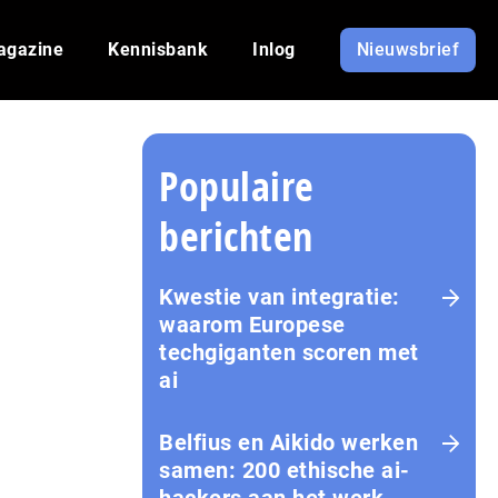
agazine
Kennisbank
Inlog
Nieuwsbrief
Populaire
berichten
Kwestie van integratie:
waarom Europese
techgiganten scoren met
ai
Belfius en Aikido werken
samen: 200 ethische ai-