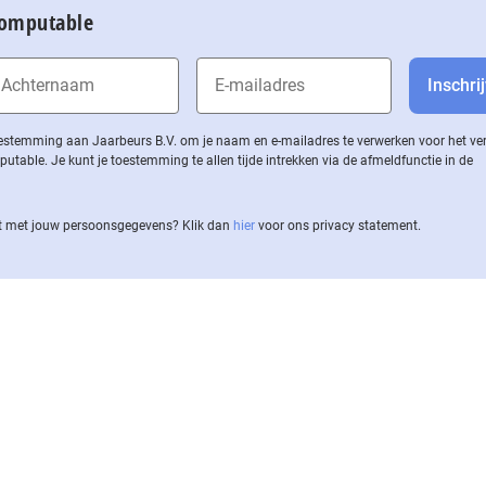
Computable
 toestemming aan Jaarbeurs B.V. om je naam en e-mailadres te verwerken voor het v
ble. Je kunt je toestemming te allen tijde intrekken via de af­meld­func­tie in de
 met jouw per­soons­ge­ge­vens? Klik dan
hier
voor ons privacy statement.