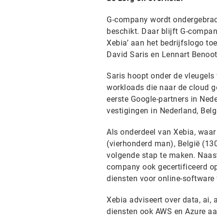
G-company wordt ondergebracht
beschikt. Daar blijft G-compa
Xebia’ aan het bedrijfslogo t
David Saris en Lennart Benoot,
Saris hoopt onder de vleugels 
workloads die naar de cloud 
eerste Google-partners in Ned
vestigingen in Nederland, Belg
Als onderdeel van Xebia, waar
(vierhonderd man), België (13
volgende stap te maken. Naast
company ook gecertificeerd op
diensten voor online-softwar
Xebia adviseert over data, ai,
diensten ook AWS en Azure aan