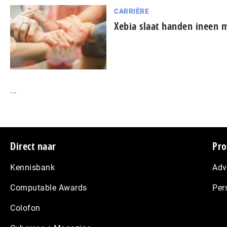
CARRIÈRE
Xebia slaat handen ineen m
...
Footer
Direct naar
Pro
Kennisbank
Adv
Computable Awards
Per
Colofon