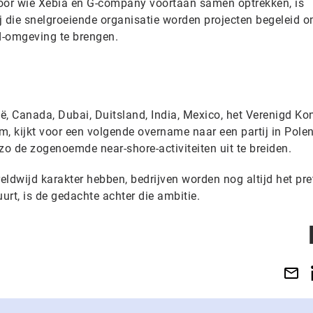
voor wie Xebia en G-company voortaan samen optrekken, is
ij die snelgroeiende organisatie worden projecten begeleid o
d-omgeving te brengen.
gië, Canada, Dubai, Duitsland, India, Mexico, het Verenigd Kon
, kijkt voor een volgende overname naar een partij in Polen
o de zogenoemde near-shore-activiteiten uit te breiden.
dwijd karakter hebben, bedrijven worden nog altijd het pret
rt, is de gedachte achter die ambitie.