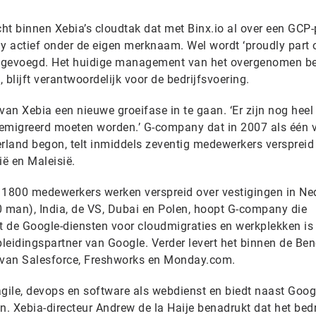
 binnen Xebia’s cloudtak dat met Binx.io al over een GCP-
ny actief onder de eigen merknaam. Wel wordt ‘proudly part 
oegevoegd. Het huidige management van het overgenomen bed
 blijft verantwoordelijk voor de bedrijfsvoering.
van Xebia een nieuwe groeifase in te gaan. ‘Er zijn nog heel
gemigreerd moeten worden.’ G-company dat in 2007 als één 
erland begon, telt inmiddels zeventig medewerkers verspreid
ië en Maleisië.
 1800 medewerkers werken verspreid over vestigingen in Ne
0 man), India, de VS, Dubai en Polen, hoopt G-company die
 de Google-diensten voor cloudmigraties en werkplekken is
leidingspartner van Google. Verder levert het binnen de Ben
e van Salesforce, Freshworks en Monday.com.
 agile, devops en software als webdienst en biedt naast Goog
. Xebia-directeur Andrew de la Haije benadrukt dat het bedr