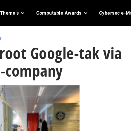
Thema’s
Computable Awards
Cybersec e-M
r
root Google-tak via
G-company