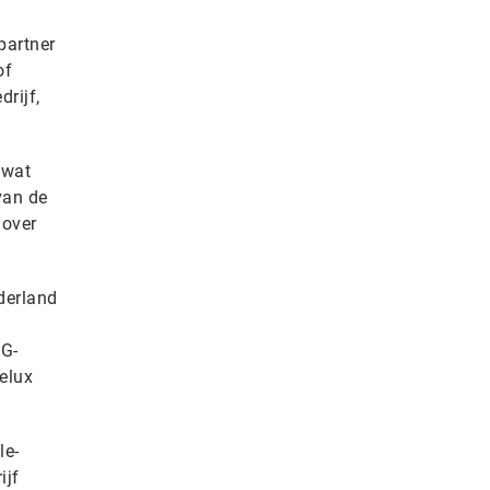
partner
of
rijf,
 wat
van de
 over
derland
 G-
elux
le-
ijf