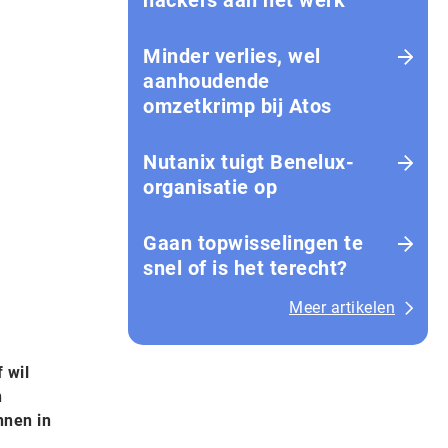
hackers aan het werk
Minder verlies, wel
aanhoudende
omzetkrimp bij Atos
Nutanix tuigt Benelux-
organisatie op
Gaan topwisselingen te
snel of is het terecht?
Meer artikelen
 wil
n
nnen in