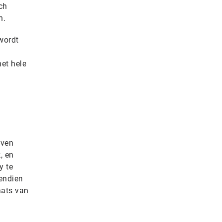
ch
n.
wordt
het hele
jven
, en
y te
endien
aats van