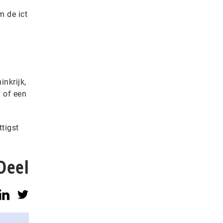
m de ict
inkrijk,
 of een
tigst
Deel