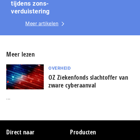
tijdens zons­
ver­duis­te­ring
Meer artikelen
Meer lezen
OVERHEID
OZ Ziekenfonds slachtoffer van
zware cyberaanval
...
Footer
Direct naar
Producten