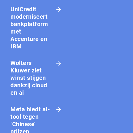
UniCredit
moderniseert
bankplatform
met
Accenture en
IBM
Wolters
Kluwer ziet
winst stijgen
dankzij cloud
en ai
Meta biedt ai-
tool tegen
‘Chinese’
prijzen