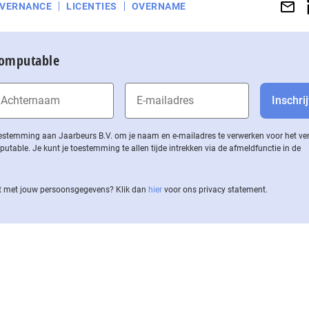
VERNANCE
LICENTIES
OVERNAME
Computable
 toestemming aan Jaarbeurs B.V. om je naam en e-mailadres te verwerken voor het v
ble. Je kunt je toestemming te allen tijde intrekken via de af­meld­func­tie in de
 met jouw per­soons­ge­ge­vens? Klik dan
hier
voor ons privacy statement.