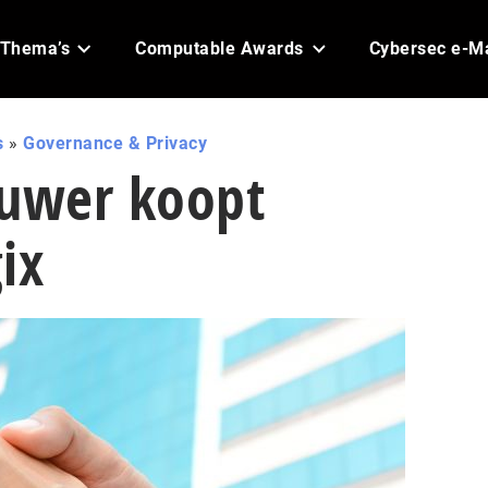
Thema’s
Computable Awards
Cybersec e-M
s
»
Governance & Privacy
luwer koopt
ix