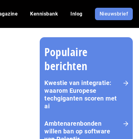
agazine
Kennisbank
Inlog
Nieuwsbrief
Populaire
berichten
Kwestie van integratie:
waarom Europese
techgiganten scoren met
ai
Amb­te­na­ren­bon­den
willen ban op software