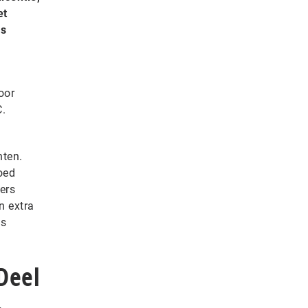
et
rs
oor
C.
nten.
oed
ers
n extra
ls
Deel