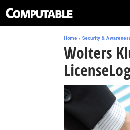
Home
»
Security & Awarenes
Wolters K
LicenseLog