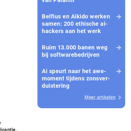
van Palantir
Belfius en Aikido werken
samen: 200 ethische ai-
hackers aan het werk
Ruim 13.000 banen weg
bij softwarebedrijven
Ai speurt naar het awe-
moment tijdens zons­ver­
duis­te­ring
Meer artikelen
e
icentie,