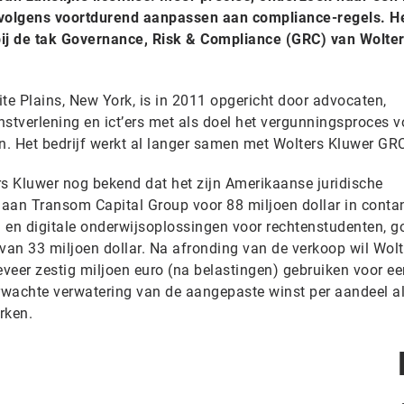
rvolgens voortdurend aanpassen aan compliance-regels. H
bij de tak Governance, Risk & Compliance (GRC) van Wolte
te Plains, New York, is in 2011 opgericht door advocaten,
enstverlening en ict’ers met als doel het vergunningsproces v
n. Het bedrijf werkt al langer samen met Wolters Kluwer GR
 Kluwer nog bekend dat het zijn Amerikaanse juridische
t aan Transom Capital Group voor 88 miljoen dollar in conta
 en digitale onderwijsoplossingen voor rechtenstudenten, g
an 33 miljoen dollar. Na afronding van de verkoop wil Wolt
eer zestig miljoen euro (na belastingen) gebruiken voor ee
rwachte verwatering van de aangepaste winst per aandeel a
rken.