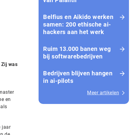
van Palantir
Belfius en Aikido werken
samen: 200 ethische ai-
hackers aan het werk
Ruim 13.000 banen weg
bij softwarebedrijven
 Zij was
Bedrijven blijven hangen
in ai-pilots
 master
Meer artikelen
ne en
 als
 jaar
an de