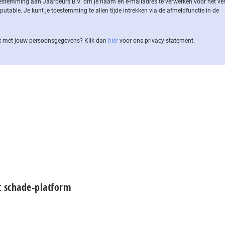
 toestemming aan Jaarbeurs B.V. om je naam en e-mailadres te verwerken voor het v
ble. Je kunt je toestemming te allen tijde intrekken via de af­meld­func­tie in de
 met jouw per­soons­ge­ge­vens? Klik dan
hier
voor ons privacy statement.
t schade-platform