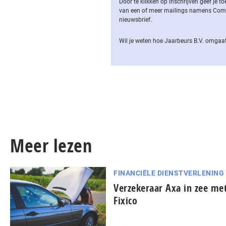
Door te klikken op inschrijven geef je
van een of meer mailings namens Computa
nieuwsbrief.
Wil je weten hoe Jaarbeurs B.V. omgaat
Meer lezen
FINANCIËLE DIENSTVERLENING
Verzekeraar Axa in zee me
Fixico