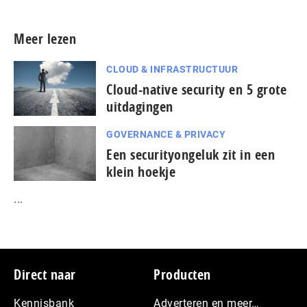
Meer lezen
CLOUD & INFRASTRUCTUUR
Cloud-native security en 5 grote
uitdagingen
GOVERNANCE & PRIVACY
Een securityongeluk zit in een
klein hoekje
...
Footer
Direct naar
Producten
Kennisbank
Adverteren en meer…