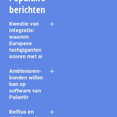
berichten
Kwestie van
integratie:
waarom
Europese
techgiganten
scoren met ai
Amb­te­na­ren­
bon­den willen
ban op
software van
Palantir
Belfius en