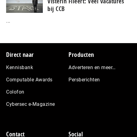
Visterin Fileert: Veel vacatures
bij CCB
...
Footer
Direct naar
Producten
Kennisbank
Adverteren en meer…
Computable Awards
Persberichten
Colofon
Cybersec e-Magazine
Contact
Social