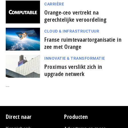
CARRIÈRE
Orange-ceo vertrekt na
gerechtelijke veroordeling
CLOUD & INFRASTRUCTUUR
Franse ruimtevaartorganisatie in
zee met Orange
INNOVATIE & TRANSFORMATIE
Proximus verslikt zich in
upgrade netwerk
...
Footer
Direct naar
Producten