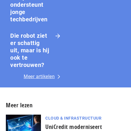
ondersteunt
jonge
techbedrijven
Die robot ziet
er schattig
uit, maar is hij
ook te
vertrouwen?
Meer artikelen
Meer lezen
CLOUD & INFRASTRUCTUUR
UniCredit moderniseert