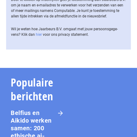
om je naam en e-mailadres te verwerken voor het verzenden van een
of meer mailings namens Computable. Je kunt je toestemming te
allen tijde intrekken via de af­meld­func­tie in de nieuwsbrief.
Wil je weten hoe Jaarbeurs B.V. omgaat met jouw per­soons­ge­ge­
vens? Klik dan
hier
voor ons privacy statement.
Populaire
berichten
Belfius en
Aikido werken
samen: 200
ethische ai-