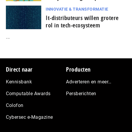
INNOVATIE & TRANSFORMATIE
It-dis­tri­bu­teurs willen grotere
rol in tech-ecosysteem
...
Footer
Direct naar
Producten
Kennisbank
Adverteren en meer…
Computable Awards
Persberichten
Colofon
Cybersec e-Magazine